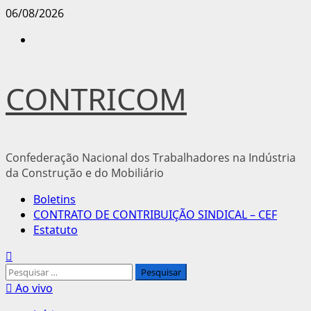
Avançar
06/08/2026
para
Instagram
o
conteúdo
CONTRICOM
Confederação Nacional dos Trabalhadores na Indústria
da Construção e do Mobiliário
Menu
Boletins
principal
CONTRATO DE CONTRIBUIÇÃO SINDICAL – CEF
Estatuto
Pesquisar
por:
Ao vivo