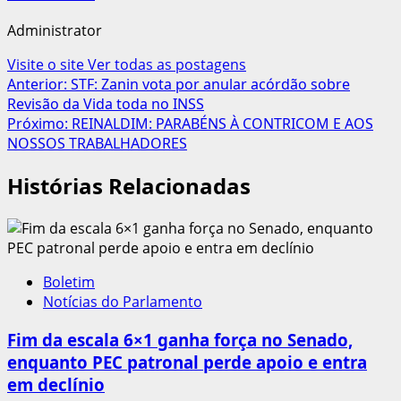
Administrator
Visite o site
Ver todas as postagens
Navegação
Anterior:
STF: Zanin vota por anular acórdão sobre
Revisão da Vida toda no INSS
de
Próximo:
REINALDIM: PARABÉNS À CONTRICOM E AOS
artigos
NOSSOS TRABALHADORES
Histórias Relacionadas
Boletim
Notícias do Parlamento
Fim da escala 6×1 ganha força no Senado,
enquanto PEC patronal perde apoio e entra
em declínio