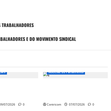
OS TRABALHADORES
ABALHADORES E DO MOVIMENTO SINDICAL
arlamento
cais
Notícias do Parlamento
 só 2 semanas para
Cartilha do DIAP joga luz sobre o
 como 6×1 e outras
processo eleitoral e oferece roteiro
para o voto consciente
09/07/2026
0
Contricom
07/07/2026
0