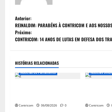
N
Anterior:
REINALDIM: PARABÉNS À CONTRICOM E AOS NOSS
a
Próximo:
v
CONTRICOM: 14 ANOS DE LUTAS EM DEFESA DOS TR
e
g
HISTÓRIAS RELACIONADAS
Notícias do P
a
Notícias do Parlamento
Notícias Sindi
ç
Congresso retorna com dúvidas
Congresso tem
ã
sobre PEC da jornada de trabalho e
decidir temas
prioridade para pautas do agro
pautas
o
Contricom
06/08/2026
0
Contricom