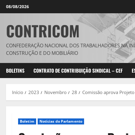
Avançar
08/08/2026
para
o
CONTRICOM
conteúdo
CONFEDERAÇÃO NACIONAL DOS TRABALHADORES NA IN
CONSTRUÇÃO E DO MOBILIÁRIO
BOLETINS
CONTRATO DE CONTRIBUIÇÃO SINDICAL – CEF
E
Início
2023
Novembro
28
Comissão aprova Projeto 
Boletim
Notícias do Parlamento