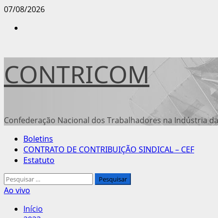
Avançar
07/08/2026
para
Instagram
o
conteúdo
CONTRICOM
Confederação Nacional dos Trabalhadores na Indústria da
Menu
Boletins
principal
CONTRATO DE CONTRIBUIÇÃO SINDICAL – CEF
Estatuto
Pesquisar
por:
Ao vivo
Início