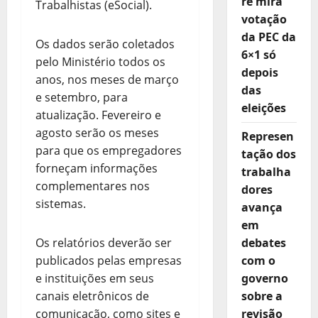
re mira
Trabalhistas (eSocial).
votação
da PEC da
Os dados serão coletados
6×1 só
pelo Ministério todos os
depois
anos, nos meses de março
das
e setembro, para
eleições
atualização. Fevereiro e
agosto serão os meses
Represen
para que os empregadores
tação dos
forneçam informações
trabalha
complementares nos
dores
sistemas.
avança
em
debates
Os relatórios deverão ser
com o
publicados pelas empresas
governo
e instituições em seus
sobre a
canais eletrônicos de
revisão
comunicação, como sites e