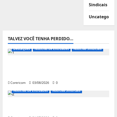
Sindicais
Uncategorize
TALVEZ VOCÊ TENHA PERDIDO...
Destaques
Notícias de Entidades
Notícias Sindicais
Presidente da CONTRICOM anuncia várias
agendas de interesse do movimento
sindical para agosto
Contricom
03/08/2026
0
Notícias de Entidades
Notícias Sindicais
Discussão sobre fim da escala de trabalho
6×1 continua em agosto