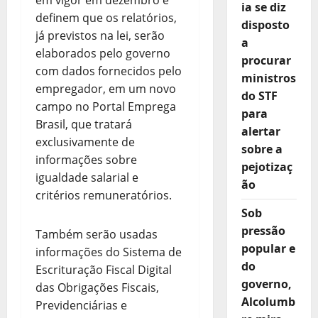
em vigor em dezembro e
ia se diz
definem que os relatórios,
disposto
já previstos na lei, serão
a
elaborados pelo governo
procurar
com dados fornecidos pelo
ministros
empregador, em um novo
do STF
campo no Portal Emprega
para
Brasil, que tratará
alertar
exclusivamente de
sobre a
informações sobre
pejotizaç
igualdade salarial e
ão
critérios remuneratórios.
Sob
pressão
Também serão usadas
popular e
informações do Sistema de
do
Escrituração Fiscal Digital
governo,
das Obrigações Fiscais,
Alcolumb
Previdenciárias e