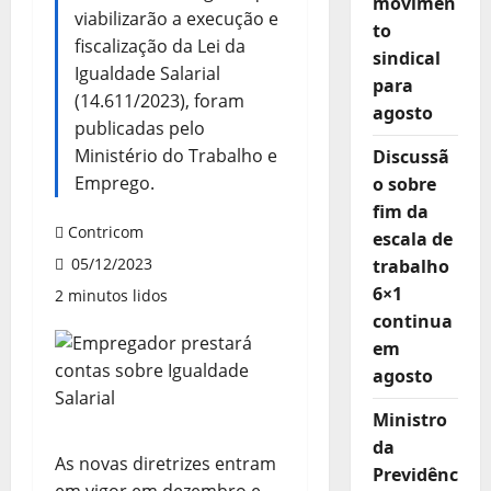
movimen
viabilizarão a execução e
to
fiscalização da Lei da
sindical
Igualdade Salarial
para
(14.611/2023), foram
agosto
publicadas pelo
Ministério do Trabalho e
Discussã
Emprego.
o sobre
fim da
Contricom
escala de
05/12/2023
trabalho
6×1
2 minutos lidos
continua
em
agosto
Ministro
da
As novas diretrizes entram
Previdênc