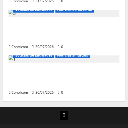
Contricom
31/07/2026
0
Notícias de Entidades
Notícias do Governo
Ministro da Previdência se diz disposto a
procurar ministros do STF para alertar
sobre a pejotização
Contricom
30/07/2026
0
Notícias de Entidades
Notícias Sindicais
Sob pressão popular e do governo,
Alcolumbre mira votação da PEC da 6×1 só
depois das eleições
Contricom
30/07/2026
0
Instagram