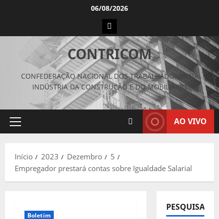
Avançar
06/08/2026
para
Instagram
o
conteúdo
CONTRICOM
CONFEDERAÇÃO NACIONAL DOS TRABALHADORES NA
INDÚSTRIA DA CONSTRUÇÃO E DO MOBILIÁRIO
AO VIVO
Menu
principal
Início
2023
Dezembro
5
Empregador prestará contas sobre Igualdade Salarial
PESQUISAR
Boletim