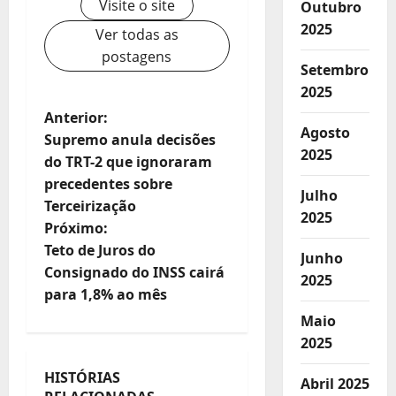
Visite o site
Outubro
2025
Ver todas as
postagens
Setembro
2025
N
Anterior:
Agosto
Supremo anula decisões
a
2025
do TRT-2 que ignoraram
v
precedentes sobre
Julho
e
Terceirização
2025
Próximo:
g
Teto de Juros do
Junho
a
Consignado do INSS cairá
2025
ç
para 1,8% ao mês
ã
Maio
2025
o
HISTÓRIAS
d
Abril 2025