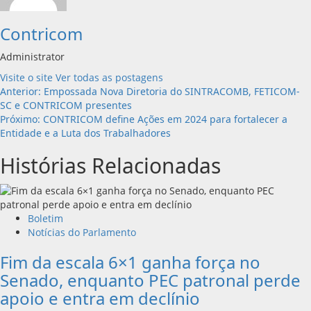
Contricom
Administrator
Visite o site
Ver todas as postagens
Navegação
Anterior:
Empossada Nova Diretoria do SINTRACOMB, FETICOM-
SC e CONTRICOM presentes
de
Próximo:
CONTRICOM define Ações em 2024 para fortalecer a
Entidade e a Luta dos Trabalhadores
artigos
Histórias Relacionadas
Boletim
Notícias do Parlamento
Fim da escala 6×1 ganha força no
Senado, enquanto PEC patronal perde
apoio e entra em declínio