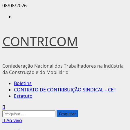
Avançar
08/08/2026
para
Instagram
o
conteúdo
CONTRICOM
Confederação Nacional dos Trabalhadores na Indústria
da Construção e do Mobiliário
Menu
Boletins
principal
CONTRATO DE CONTRIBUIÇÃO SINDICAL – CEF
Estatuto
Pesquisar
por:
Ao vivo