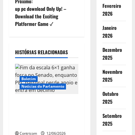
Próximo:
Fevereiro
e
up pc download Only Up! –
2026
Download the Exciting
g
Platformer Game ✓
Janeiro
a
2026
ç
Dezembro
HISTÓRIAS RELACIONADAS
2025
ã
o
Novembro
2025
Boletim
d
Notícias do Parlamento
Outubro
e
2025
Fim da escala 6×1 ganha
a
força no Senado, enquanto
Setembro
PEC patronal perde apoio e
r
2025
entra em declínio
Contricom
12/06/2026