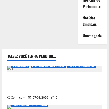
Notícias do
Parlamento
Notícias
Sindicais
Uncategorized
TALVEZ VOCÊ TENHA PERDIDO...
Destaques
Notícias de Entidades
Notícias Sindicais
FETRACONSPAR PROMOVE DEBATE SOBRE NR 01,
QUE TRATA DE RISCOS PSICOSSOCIAIS NOS LOCAIS
DE TRABALHO
Contricom
07/08/2026
0
Notícias do Parlamento