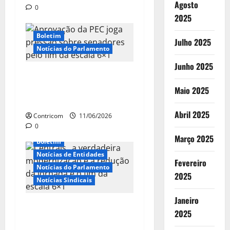
t
Agosto
0
2025
i
Boletim
Julho 2025
g
Notícias do Parlamento
o
Junho 2025
Aprovação da PEC joga
s
pressão sobre senadores
Maio 2025
pelo fim da escala 6×1
Abril 2025
Contricom
11/06/2026
0
Março 2025
Boletim
Notícias de Entidades
Fevereiro
Notícias do Parlamento
2025
Notícias Sindicais
Janeiro
Centrais: a verdadeira
2025
modernização é a redução