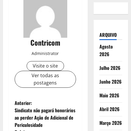
ARQUIVO
Contricom
Agosto
Administrator
2026
Visite o site
Julho 2026
Ver todas as
Junho 2026
postagens
Maio 2026
N
Anterior:
Abril 2026
Sindicato não pagará honorários
a
ao perder Ação de Adicional de
Março 2026
Periculosidade
v