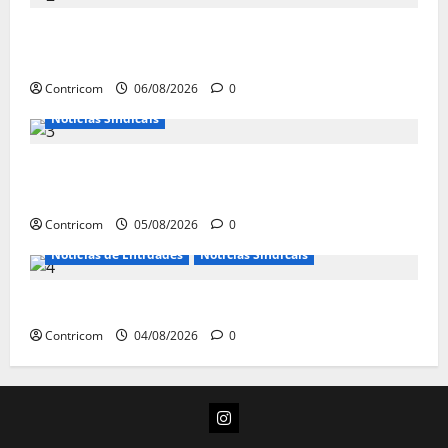
Congresso retorna com dúvidas sobre PEC da
jornada de trabalho e prioridade para pautas do agro
Contricom
06/08/2026
0
Notícias Sindicais
Centrais Sindicais alinham panfletagem para o Dia
Nacional de Luta
Contricom
05/08/2026
0
Notícias de Entidades
Notícias Sindicais
Dia 10/08: TODOS JUNTOS!
Contricom
04/08/2026
0
Instagram