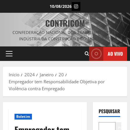
Avançar
Instagram
10/08/2026
para
o
CONTRICOM
conteúdo
CONFEDERAÇÃO NACIONAL DOS TRABALHADORES NA
INDÚSTRIA DA CONSTRUÇÃO E DO MOBILIÁRIO
AO VIVO
Menu
principal
Início
2024
Janeiro
20
Empregador tem Responsabilidade Objetiva por
Violência contra Empregado
PESQUISAR
Boletim
Empregador tem
Pesqui