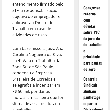
entendimento firmado pelo
Congresso
STF, a responsabilização
retorna
objetiva do empregador é
com
aplicável ao Direito do
dúvidas
Trabalho em caso de
sobre PEC
atividades de risco.
da jornada
de trabalho
Com base nisso, a juíza Ana
e
Carolina Nogueira da Silva,
prioridade
da 4ª Vara do Trabalho da
para pautas
Zona Sul de São Paulo,
do agro
condenou a Empresa
Centrais
Brasileira de Correios e
Sindicais
Telégrafos a indenizar em
alinham
R$ 50 mil, por danos
panfletage
morais, um carteiro que foi
m para o
vítima de assaltos durante
Dia Nacional
o trabalho.