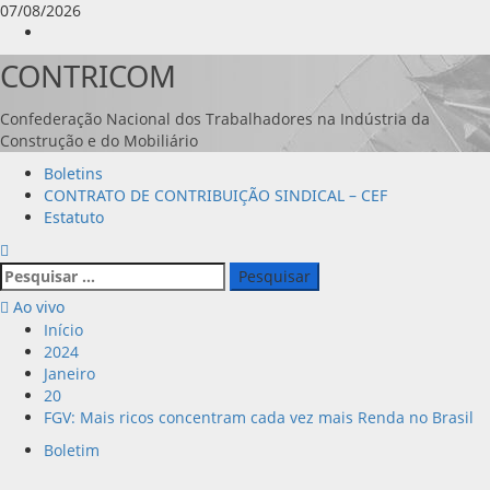
Avançar
07/08/2026
para
Instagram
o
CONTRICOM
conteúdo
Confederação Nacional dos Trabalhadores na Indústria da
Construção e do Mobiliário
Menu
Boletins
principal
CONTRATO DE CONTRIBUIÇÃO SINDICAL – CEF
Estatuto
Pesquisar
por:
Ao vivo
Início
2024
Janeiro
20
FGV: Mais ricos concentram cada vez mais Renda no Brasil
Boletim