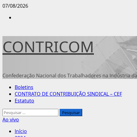
Avançar
07/08/2026
para
Instagram
o
conteúdo
CONTRICOM
Confederação Nacional dos Trabalhadores na Indústria da
Menu
Boletins
principal
CONTRATO DE CONTRIBUIÇÃO SINDICAL – CEF
Estatuto
Pesquisar
por:
Ao vivo
Início