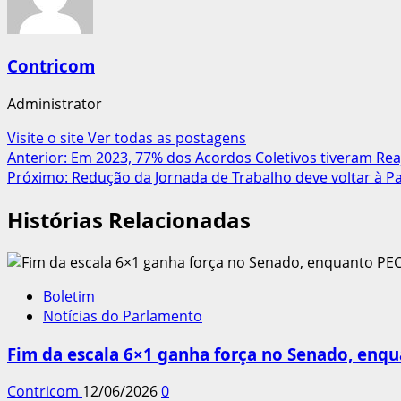
Contricom
Administrator
Visite o site
Ver todas as postagens
Navegação
Anterior:
Em 2023, 77% dos Acordos Coletivos tiveram Reaj
Próximo:
Redução da Jornada de Trabalho deve voltar à 
de
Histórias Relacionadas
artigos
Boletim
Notícias do Parlamento
Fim da escala 6×1 ganha força no Senado, enqu
Contricom
12/06/2026
0