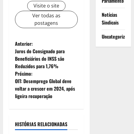
Parlamento
Visite o site
Notícias
Ver todas as
Sindicais
postagens
Uncategorized
N
Anterior:
Juros do Consignado para
a
Beneficiários do INSS são
Reduzidos para 1,76%
v
Próximo:
e
OIT: Desemprego Global deve
voltar a crescer em 2024, após
g
ligeira recuperação
a
ç
HISTÓRIAS RELACIONADAS
ã