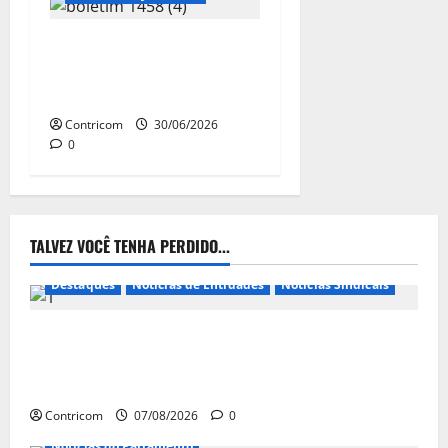
NR-1: STF suspende por 90
dias multas ligadas à saúde
mental no ambiente laboral
Contricom
30/06/2026
0
TALVEZ VOCÊ TENHA PERDIDO...
Destaques
Notícias de Entidades
Notícias Sindicais
FETRACONSPAR PROMOVE DEBATE SOBRE NR 01,
QUE TRATA DE RISCOS PSICOSSOCIAIS NOS LOCAIS
DE TRABALHO
Contricom
07/08/2026
0
Notícias do Parlamento