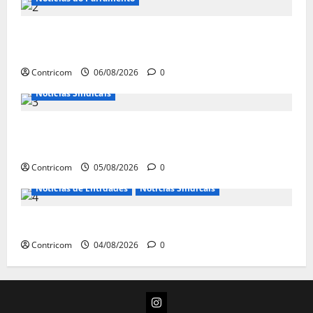
Congresso retorna com dúvidas sobre PEC da
jornada de trabalho e prioridade para pautas do agro
Contricom
06/08/2026
0
Notícias Sindicais
Centrais Sindicais alinham panfletagem para o Dia
Nacional de Luta
Contricom
05/08/2026
0
Notícias de Entidades
Notícias Sindicais
Dia 10/08: TODOS JUNTOS!
Contricom
04/08/2026
0
Instagram