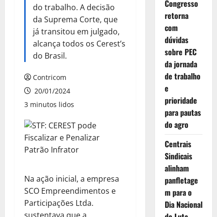
Congresso
do trabalho. A decisão
retorna
da Suprema Corte, que
com
já transitou em julgado,
dúvidas
alcança todos os Cerest’s
sobre PEC
do Brasil.
da jornada
de trabalho
Contricom
e
20/01/2024
prioridade
3 minutos lidos
para pautas
do agro
Centrais
Sindicais
alinham
Na ação inicial, a empresa
panfletage
SCO Empreendimentos e
m para o
Participações Ltda.
Dia Nacional
sustentava que a
de Luta