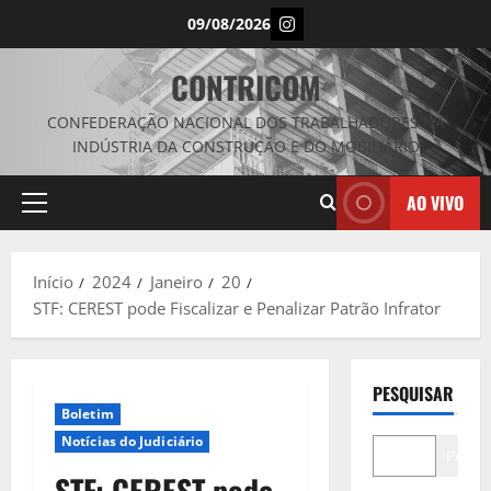
Avançar
Instagram
09/08/2026
para
o
CONTRICOM
conteúdo
CONFEDERAÇÃO NACIONAL DOS TRABALHADORES NA
INDÚSTRIA DA CONSTRUÇÃO E DO MOBILIÁRIO
AO VIVO
Menu
principal
Início
2024
Janeiro
20
STF: CEREST pode Fiscalizar e Penalizar Patrão Infrator
PESQUISAR
Boletim
Notícias do Judiciário
Pesqui
STF: CEREST pode