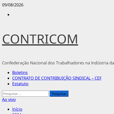
Avançar
09/08/2026
para
Instagram
o
conteúdo
CONTRICOM
Confederação Nacional dos Trabalhadores na Indústria da
Menu
Boletins
principal
CONTRATO DE CONTRIBUIÇÃO SINDICAL – CEF
Estatuto
Pesquisar
por:
Ao vivo
Início