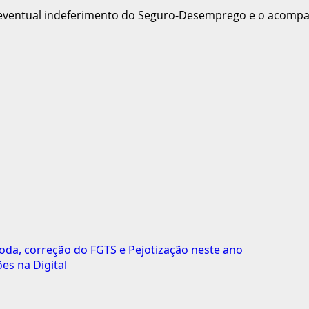
a eventual indeferimento do Seguro-Desemprego e o acomp
oda, correção do FGTS e Pejotização neste ano
es na Digital