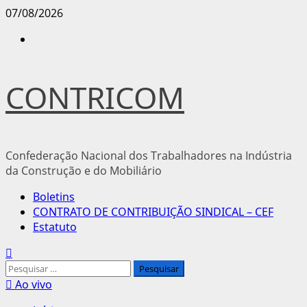
Avançar
07/08/2026
para
Instagram
o
conteúdo
CONTRICOM
Confederação Nacional dos Trabalhadores na Indústria
da Construção e do Mobiliário
Menu
Boletins
principal
CONTRATO DE CONTRIBUIÇÃO SINDICAL – CEF
Estatuto
Pesquisar
por:
Ao vivo