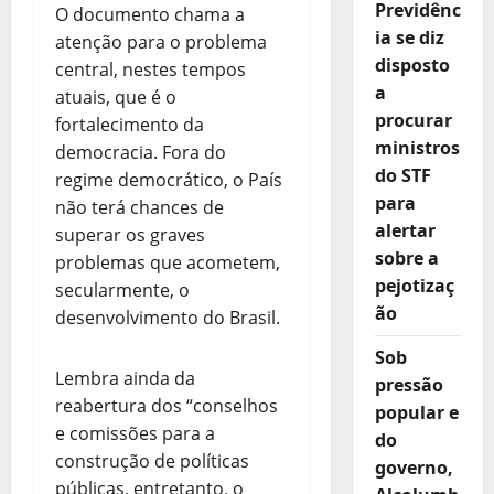
Previdênc
O documento chama a
ia se diz
atenção para o problema
disposto
central, nestes tempos
a
atuais, que é o
procurar
fortalecimento da
ministros
democracia. Fora do
do STF
regime democrático, o País
para
não terá chances de
alertar
superar os graves
sobre a
problemas que acometem,
pejotizaç
secularmente, o
ão
desenvolvimento do Brasil.
Sob
Lembra ainda da
pressão
reabertura dos “conselhos
popular e
e comissões para a
do
construção de políticas
governo,
públicas, entretanto, o