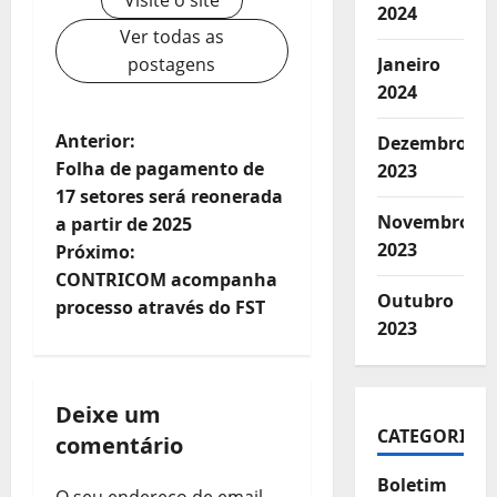
2024
Ver todas as
postagens
Janeiro
2024
N
Anterior:
Dezembro
Folha de pagamento de
2023
a
17 setores será reonerada
v
Novembro
a partir de 2025
e
2023
Próximo:
CONTRICOM acompanha
g
Outubro
processo através do FST
a
2023
ç
ã
Deixe um
o
CATEGORIAS
comentário
d
Boletim
O seu endereço de email