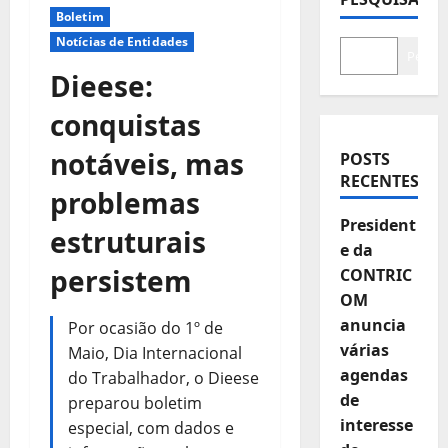
Boletim
Notícias de Entidades
Pesqui
Dieese:
conquistas
notáveis, mas
POSTS
RECENTES
problemas
President
estruturais
e da
persistem
CONTRIC
OM
anuncia
Por ocasião do 1º de
várias
Maio, Dia Internacional
agendas
do Trabalhador, o Dieese
de
preparou boletim
interesse
especial, com dados e