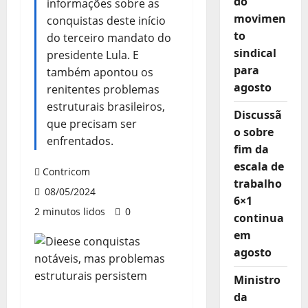
do
informações sobre as
movimen
conquistas deste início
to
do terceiro mandato do
sindical
presidente Lula. E
para
também apontou os
agosto
renitentes problemas
estruturais brasileiros,
Discussã
que precisam ser
o sobre
enfrentados.
fim da
escala de
Contricom
trabalho
08/05/2024
6×1
2 minutos lidos
0
continua
em
agosto
Ministro
da