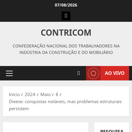
Avançar
07/08/2026
para
Instagram
o
conteúdo
CONTRICOM
CONFEDERAÇÃO NACIONAL DOS TRABALHADORES NA
INDÚSTRIA DA CONSTRUÇÃO E DO MOBILIÁRIO
AO VIVO
Menu
principal
Início
2024
Maio
8
Dieese: conquistas notáveis, mas problemas estruturais
persistem
PESQUISAR