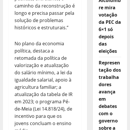
Alcolumb
caminho da reconstrução é
re mira
longo e precisa passar pela
votação
solução de problemas
da PEC da
históricos e estruturais.”
6×1 só
depois
No plano da economia
das
política, destaca a
eleições
retomada da política de
Represen
valorização e atualização
tação dos
do salário mínimo, a lei da
trabalha
igualdade salarial, apoio à
dores
agricultura familiar; a
avança
atualização da tabela de IR
em
em 2023; o programa Pé-
debates
de-Meia (Lei 14.818/24), de
com o
incentivo para que os
governo
jovens concluam o ensino
sobre a