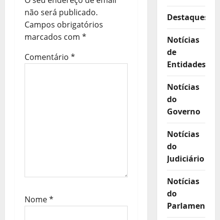
e
não será publicado.
Destaques
a
Campos obrigatórios
r
marcados com
*
Notícias
de
t
Comentário
*
Entidades
i
g
Notícias
do
o
Governo
s
Notícias
do
Judiciário
Notícias
do
Nome
*
Parlamento