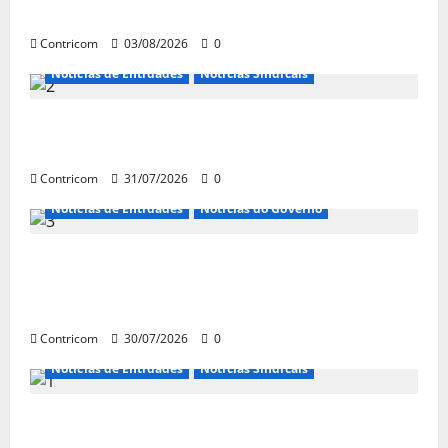
sindical para agosto
Contricom
03/08/2026
0
Notícias de Entidades
Notícias Sindicais
Discussão sobre fim da escala de trabalho
6×1 continua em agosto
Contricom
31/07/2026
0
Notícias de Entidades
Notícias do Governo
Ministro da Previdência se diz disposto a
procurar ministros do STF para alertar
sobre a pejotização
Contricom
30/07/2026
0
Notícias de Entidades
Notícias Sindicais
Sob pressão popular e do governo,
Alcolumbre mira votação da PEC da 6×1 só