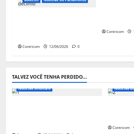
Aprovação d
Fim da escala 6×1 ganha
pressão sob
força no Senado, enquanto
pelo fim da 
PEC patronal perde apoio e
Contricom
entra em declínio
Contricom
12/06/2026
0
TALVEZ VOCÊ TENHA PERDIDO...
Destaques
Notícias de Entidades
Notícias Sindicais
Notícias d
FETRACONSPAR PROMOVE
Congress
DEBATE SOBRE NR 01, QUE TRATA
sobre PEC
DE RISCOS PSICOSSOCIAIS NOS
e priorid
LOCAIS DE TRABALHO
Contricom