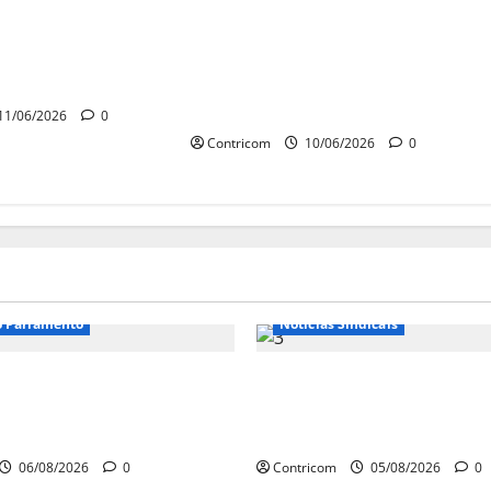
a PEC joga
Centrais: a verdadeira
re senadores
modernização é a redução
escala 6×1
da jornada e o fim da escala
6×1
11/06/2026
0
Contricom
10/06/2026
0
o Parlamento
Notícias Sindicais
o retorna com dúvidas
Centrais Sindicais alin
 da jornada de trabalho
panfletagem para o Dia
ade para pautas do agro
de Luta
06/08/2026
0
Contricom
05/08/2026
0