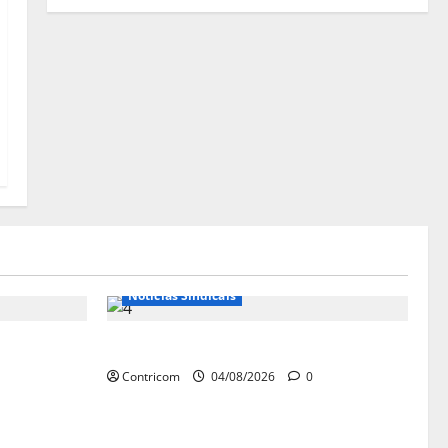
Notícias de Entidades
Notícias Sindicais
ham
Dia 10/08: TODOS JUNTOS!
 Nacional
Contricom
04/08/2026
0