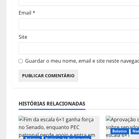
i
Email
*
g
o
Site
s
Guardar o meu nome, email e site neste navega
HISTÓRIAS RELACIONADAS
Boletim
Not
Boletim
Notícias do Parlamento