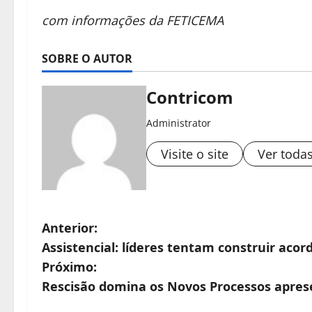
com informações da FETICEMA
SOBRE O AUTOR
Contricom
Administrator
Visite o site
Ver toda
N
Anterior:
Assistencial: líderes tentam construir acord
a
Próximo:
v
Rescisão domina os Novos Processos aprese