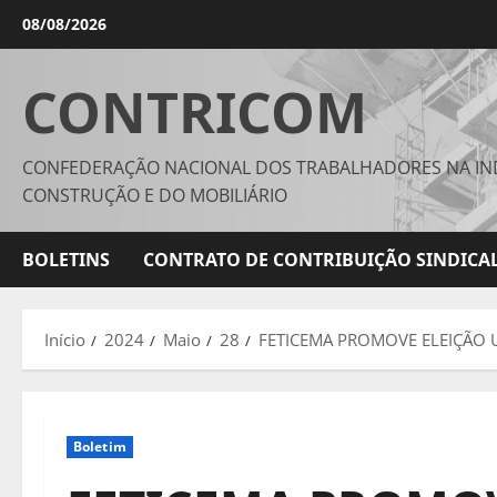
Avançar
08/08/2026
para
o
CONTRICOM
conteúdo
CONFEDERAÇÃO NACIONAL DOS TRABALHADORES NA IN
CONSTRUÇÃO E DO MOBILIÁRIO
BOLETINS
CONTRATO DE CONTRIBUIÇÃO SINDICAL
Início
2024
Maio
28
FETICEMA PROMOVE ELEIÇÃO 
Boletim