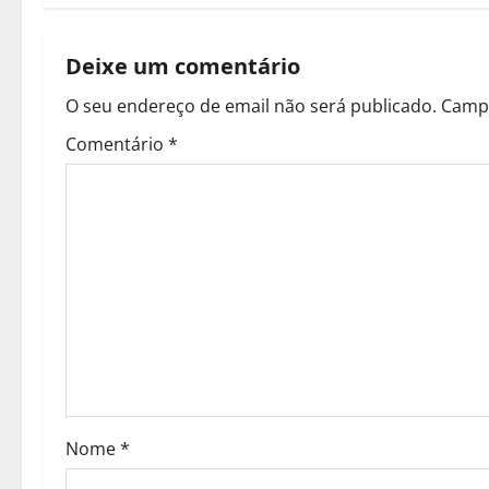
e
g
Deixe um comentário
a
O seu endereço de email não será publicado.
Campo
ç
Comentário
*
ã
o
d
e
a
r
Nome
*
t