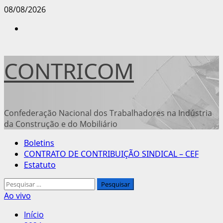
Avançar
08/08/2026
para
Instagram
o
conteúdo
CONTRICOM
Confederação Nacional dos Trabalhadores na Indústria
da Construção e do Mobiliário
Menu
Boletins
principal
CONTRATO DE CONTRIBUIÇÃO SINDICAL – CEF
Estatuto
Pesquisar
por:
Ao vivo
Início