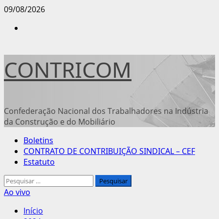
Avançar
09/08/2026
para
Instagram
o
conteúdo
CONTRICOM
Confederação Nacional dos Trabalhadores na Indústria
da Construção e do Mobiliário
Menu
Boletins
principal
CONTRATO DE CONTRIBUIÇÃO SINDICAL – CEF
Estatuto
Pesquisar
por:
Ao vivo
Início