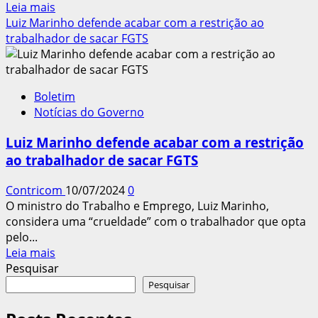
Leia
Leia mais
mais
Luiz Marinho defende acabar com a restrição ao
sobre
trabalhador de sacar FGTS
TAXA
ASSISTENCIAL:
RECOMENDAÇÕES
Boletim
DO
Notícias do Governo
MPT
AOS
Luiz Marinho defende acabar com a restrição
CONTABILISTAS
ao trabalhador de sacar FGTS
Contricom
10/07/2024
0
O ministro do Trabalho e Emprego, Luiz Marinho,
considera uma “crueldade” com o trabalhador que opta
pelo...
Leia
Leia mais
mais
Pesquisar
sobre
Pesquisar
Luiz
Marinho