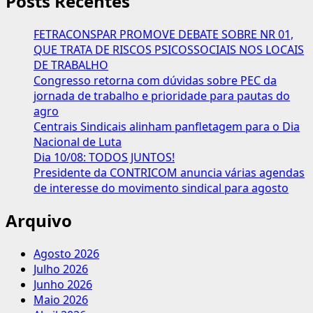
Posts Recentes
defende
acabar
FETRACONSPAR PROMOVE DEBATE SOBRE NR 01,
com
QUE TRATA DE RISCOS PSICOSSOCIAIS NOS LOCAIS
a
DE TRABALHO
restrição
Congresso retorna com dúvidas sobre PEC da
ao
jornada de trabalho e prioridade para pautas do
trabalhador
agro
de
Centrais Sindicais alinham panfletagem para o Dia
sacar
Nacional de Luta
FGTS
Dia 10/08: TODOS JUNTOS!
Presidente da CONTRICOM anuncia várias agendas
de interesse do movimento sindical para agosto
Arquivo
Agosto 2026
Julho 2026
Junho 2026
Maio 2026