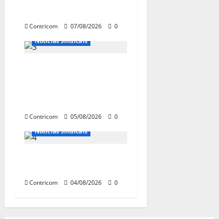
PSICOSSOCIAIS NOS
LOCAIS DE TRABALHO
Contricom
07/08/2026
0
Notícias Sindicais
Centrais Sindicais
alinham panfletagem
para o Dia Nacional de
Luta
Contricom
05/08/2026
0
Notícias de Entidades
Notícias Sindicais
Dia 10/08: TODOS
JUNTOS!
Contricom
04/08/2026
0