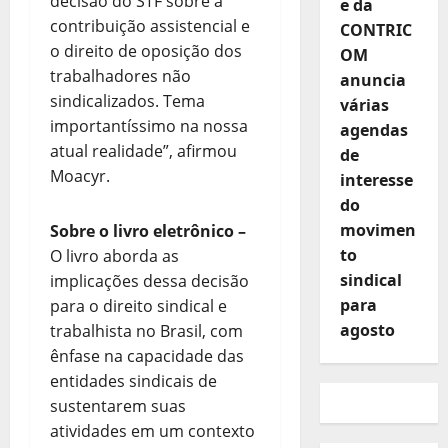
decisão do STF sobre a
e da
contribuição assistencial e
CONTRIC
o direito de oposição dos
OM
trabalhadores não
anuncia
sindicalizados. Tema
várias
importantíssimo na nossa
agendas
atual realidade”, afirmou
de
Moacyr.
interesse
do
movimen
Sobre o livro eletrônico
–
to
O livro aborda as
sindical
implicações dessa decisão
para
para o direito sindical e
agosto
trabalhista no Brasil, com
ênfase na capacidade das
entidades sindicais de
sustentarem suas
atividades em um contexto