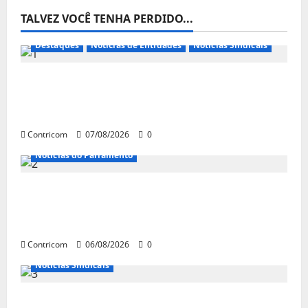
TALVEZ VOCÊ TENHA PERDIDO...
Destaques
Notícias de Entidades
Notícias Sindicais
FETRACONSPAR PROMOVE DEBATE SOBRE
NR 01, QUE TRATA DE RISCOS
PSICOSSOCIAIS NOS LOCAIS DE TRABALHO
Contricom
07/08/2026
0
Notícias do Parlamento
Congresso retorna com dúvidas sobre PEC
da jornada de trabalho e prioridade para
pautas do agro
Contricom
06/08/2026
0
Notícias Sindicais
Centrais Sindicais alinham panfletagem