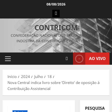
Avançar
08/08/2026
para
Instagram
o
conteúdo
CONTRICOM
CONFEDERAÇÃO NACIONAL DOS TRABALHADORES NA
INDÚSTRIA DA CONSTRUÇÃO E DO MOBILIÁRIO
AO VIVO
Menu
principal
Início
2024
Julho
18
Nova Central indica livro sobre ‘Direito’ de oposição à
Contribuição Assistencial
PESQUISAR