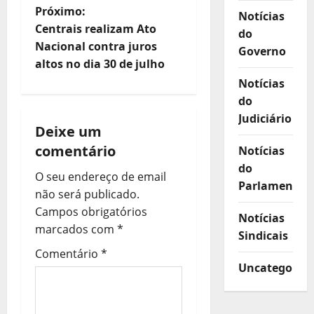
v
Próximo:
Notícias
e
Centrais realizam Ato
do
Nacional contra juros
Governo
g
altos no dia 30 de julho
Notícias
a
do
ç
Judiciário
Deixe um
ã
comentário
Notícias
do
o
O seu endereço de email
Parlamento
não será publicado.
d
Campos obrigatórios
Notícias
marcados com
*
e
Sindicais
Comentário
*
a
Uncategorize
r