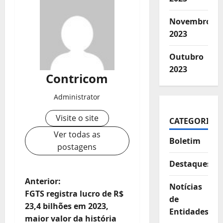
Novembro
2023
Outubro
2023
Contricom
Administrator
Visite o site
CATEGORIAS
Ver todas as
Boletim
postagens
Destaques
N
Anterior:
Notícias
FGTS registra lucro de R$
de
a
23,4 bilhões em 2023,
Entidades
maior valor da história