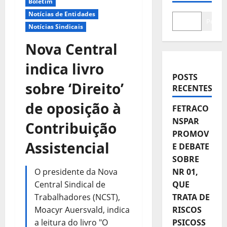
Boletim
Notícias de Entidades
Pesqui
Notícias Sindicais
Nova Central
indica livro
POSTS
sobre ‘Direito’
RECENTES
de oposição à
FETRACO
NSPAR
Contribuição
PROMOV
Assistencial
E DEBATE
SOBRE
O presidente da Nova
NR 01,
Central Sindical de
QUE
Trabalhadores (NCST),
TRATA DE
Moacyr Auersvald, indica
RISCOS
a leitura do livro "O
PSICOSS