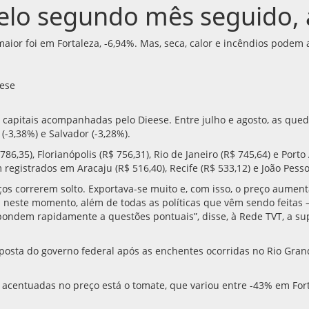
 pelo segundo mês seguido,
aior foi em Fortaleza, -6,94%. Mas, seca, calor e incêndios podem
 capitais acompanhadas pelo Dieese. Entre julho e agosto, as qued
 (-3,38%) e Salvador (-3,28%).
786,35), Florianópolis (R$ 756,31), Rio de Janeiro (R$ 745,64) e Por
egistrados em Aracaju (R$ 516,40), Recife (R$ 533,12) e João Pesso
os correrem solto. Exportava-se muito e, com isso, o preço aument
neste momento, além de todas as políticas que vêm sendo feitas — 
ondem rapidamente a questões pontuais”, disse, à Rede TVT, a sup
esposta do governo federal após as enchentes ocorridas no Rio Gra
acentuadas no preço está o tomate, que variou entre -43% em For