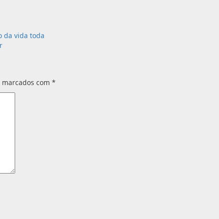
 da vida toda
r
s marcados com
*