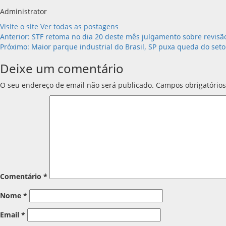
Administrator
Visite o site
Ver todas as postagens
Navegação
Anterior:
STF retoma no dia 20 deste mês julgamento sobre revisão
Próximo:
Maior parque industrial do Brasil, SP puxa queda do seto
de
Deixe um comentário
artigos
O seu endereço de email não será publicado.
Campos obrigatório
Comentário
*
Nome
*
Email
*