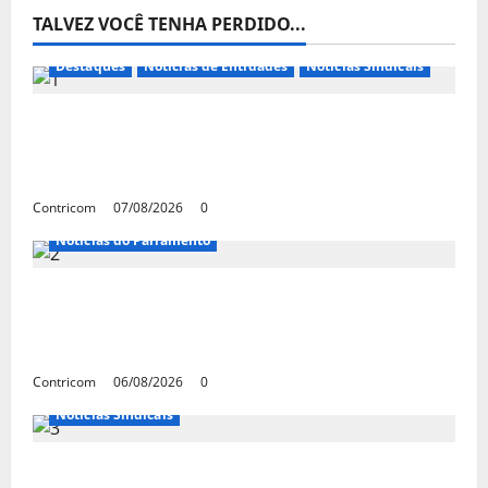
TALVEZ VOCÊ TENHA PERDIDO...
Destaques
Notícias de Entidades
Notícias Sindicais
FETRACONSPAR PROMOVE DEBATE SOBRE
NR 01, QUE TRATA DE RISCOS
PSICOSSOCIAIS NOS LOCAIS DE TRABALHO
Contricom
07/08/2026
0
Notícias do Parlamento
Congresso retorna com dúvidas sobre PEC
da jornada de trabalho e prioridade para
pautas do agro
Contricom
06/08/2026
0
Notícias Sindicais
Centrais Sindicais alinham panfletagem