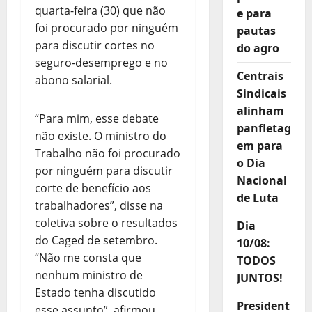
quarta-feira (30) que não
e para
foi procurado por ninguém
pautas
para discutir cortes no
do agro
seguro-desemprego e no
Centrais
abono salarial.
Sindicais
alinham
“Para mim, esse debate
panfletag
não existe. O ministro do
em para
Trabalho não foi procurado
o Dia
por ninguém para discutir
Nacional
corte de benefício aos
de Luta
trabalhadores”, disse na
coletiva sobre o resultados
Dia
do Caged de setembro.
10/08:
“Não me consta que
TODOS
nenhum ministro de
JUNTOS!
Estado tenha discutido
President
esse assunto”, afirmou.