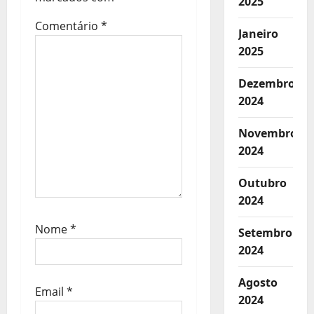
2025
g
Comentário
*
Janeiro
o
2025
s
Dezembro
2024
Novembro
2024
Outubro
2024
Nome
*
Setembro
2024
Agosto
Email
*
2024