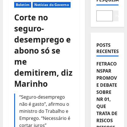
Boletim
Notícias do Governo
Corte no
Pesqui
seguro-
desemprego e
POSTS
abono só se
RECENTES
me
FETRACO
demitirem, diz
NSPAR
PROMOV
Marinho
E DEBATE
SOBRE
“Seguro-desemprego
NR 01,
não é gasto”, afirmou o
QUE
ministro do Trabalho e
TRATA DE
Emprego. “Necessário é
RISCOS
cortar juros”