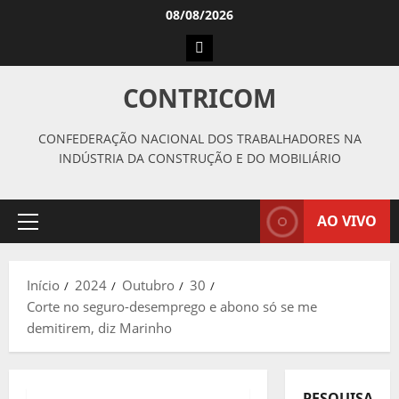
Avançar
08/08/2026
para
Instagram
o
conteúdo
CONTRICOM
CONFEDERAÇÃO NACIONAL DOS TRABALHADORES NA
INDÚSTRIA DA CONSTRUÇÃO E DO MOBILIÁRIO
AO VIVO
Menu
principal
Início
2024
Outubro
30
Corte no seguro-desemprego e abono só se me
demitirem, diz Marinho
PESQUISAR