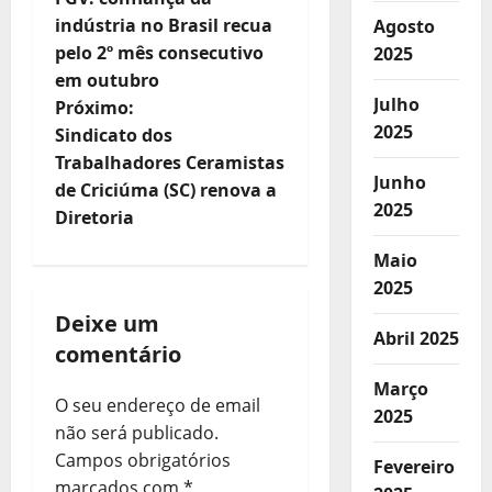
a
indústria no Brasil recua
Agosto
v
pelo 2º mês consecutivo
2025
e
em outubro
Julho
Próximo:
g
2025
Sindicato dos
a
Trabalhadores Ceramistas
Junho
ç
de Criciúma (SC) renova a
2025
Diretoria
ã
o
Maio
2025
d
Deixe um
e
Abril 2025
comentário
a
Março
r
O seu endereço de email
2025
não será publicado.
t
Campos obrigatórios
Fevereiro
i
marcados com
*