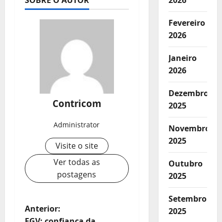
SOBRE O AUTOR
2026
Fevereiro
2026
Janeiro
2026
Dezembro
Contricom
2025
Administrator
Novembro
2025
Visite o site
Ver todas as
Outubro
postagens
2025
Setembro
N
Anterior:
2025
FGV: confiança da