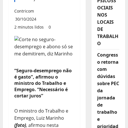
PSICOSS
OCIAIS
Contricom
NOS
30/10/2024
LOCAIS
2 minutos lidos
0
DE
TRABALH
O
Congress
o retorna
com
“Seguro-desemprego não
dúvidas
é gasto”, afirmou o
ministro do Trabalho e
sobre PEC
Emprego. “Necessário é
da
cortar juros”
jornada
de
O ministro do Trabalho e
trabalho
Emprego, Luiz Marinho
e
(foto)
, afirmou nesta
prioridad