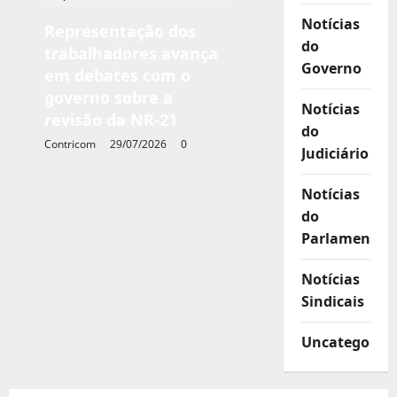
Notícias
Representação dos
do
trabalhadores avança
Governo
em debates com o
governo sobre a
Notícias
revisão da NR-21
do
Contricom
29/07/2026
0
Judiciário
Notícias
do
Parlamento
Notícias
Sindicais
Uncategorize