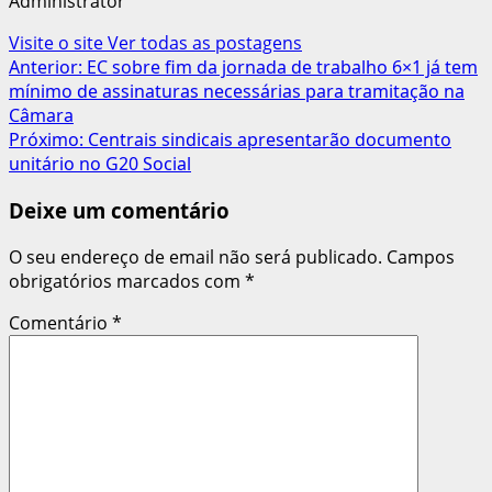
Administrator
Visite o site
Ver todas as postagens
Navegação
Anterior:
EC sobre fim da jornada de trabalho 6×1 já tem
mínimo de assinaturas necessárias para tramitação na
de
Câmara
artigos
Próximo:
Centrais sindicais apresentarão documento
unitário no G20 Social
Deixe um comentário
O seu endereço de email não será publicado.
Campos
obrigatórios marcados com
*
Comentário
*