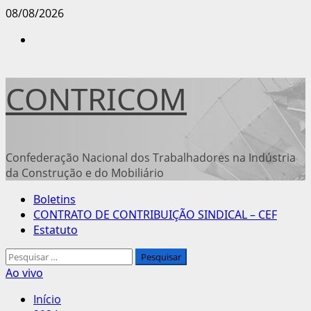
Avançar
08/08/2026
para
Instagram
o
conteúdo
CONTRICOM
Confederação Nacional dos Trabalhadores na Indústria
da Construção e do Mobiliário
Menu
Boletins
principal
CONTRATO DE CONTRIBUIÇÃO SINDICAL – CEF
Estatuto
Pesquisar
por:
Ao vivo
Início