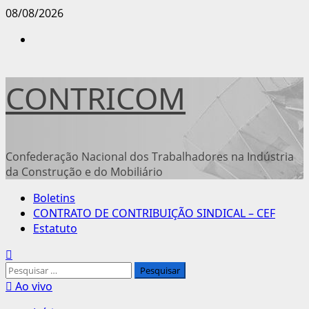
Avançar
08/08/2026
para
Instagram
o
conteúdo
CONTRICOM
Confederação Nacional dos Trabalhadores na Indústria
da Construção e do Mobiliário
Menu
Boletins
principal
CONTRATO DE CONTRIBUIÇÃO SINDICAL – CEF
Estatuto
Pesquisar
por:
Ao vivo