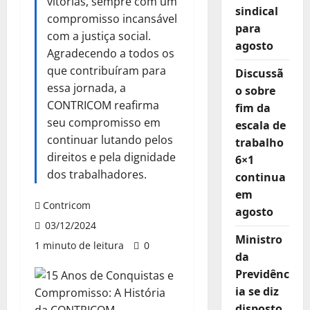
vitórias, sempre com um
sindical
compromisso incansável
para
com a justiça social.
agosto
Agradecendo a todos os
que contribuíram para
Discussã
essa jornada, a
o sobre
CONTRICOM reafirma
fim da
seu compromisso em
escala de
continuar lutando pelos
trabalho
direitos e pela dignidade
6×1
dos trabalhadores.
continua
em
Contricom
agosto
03/12/2024
Ministro
1 minuto de leitura
0
da
Previdênc
ia se diz
disposto