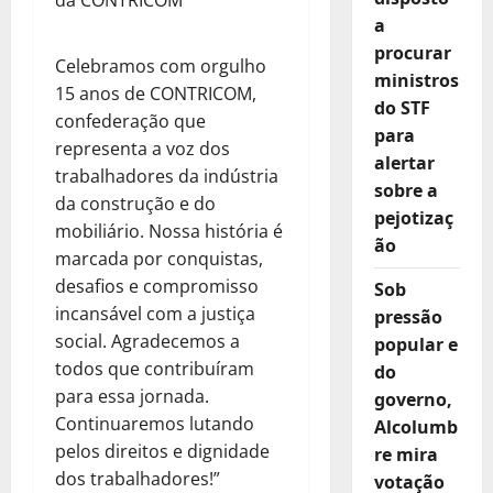
a
procurar
Celebramos com orgulho
ministros
15 anos de CONTRICOM,
do STF
confederação que
para
representa a voz dos
alertar
trabalhadores da indústria
sobre a
da construção e do
pejotizaç
mobiliário. Nossa história é
ão
marcada por conquistas,
desafios e compromisso
Sob
incansável com a justiça
pressão
social. Agradecemos a
popular e
todos que contribuíram
do
para essa jornada.
governo,
Continuaremos lutando
Alcolumb
pelos direitos e dignidade
re mira
dos trabalhadores!”
votação