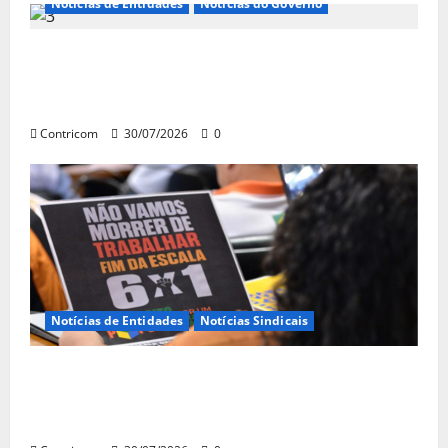
Notícias de Entidades
Notícias do Governo
Ministro da Previdência se diz disposto a
procurar ministros do STF para alertar
sobre a pejotização
Contricom
30/07/2026
0
Notícias de Entidades
Notícias Sindicais
Sob pressão popular e do governo,
Alcolumbre mira votação da PEC da 6×1 só
depois das eleições