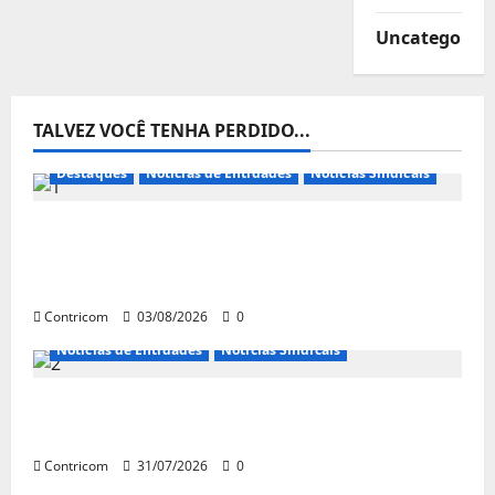
Uncategorize
TALVEZ VOCÊ TENHA PERDIDO...
Destaques
Notícias de Entidades
Notícias Sindicais
Presidente da CONTRICOM anuncia várias
agendas de interesse do movimento
sindical para agosto
Contricom
03/08/2026
0
Notícias de Entidades
Notícias Sindicais
Discussão sobre fim da escala de trabalho
6×1 continua em agosto
Contricom
31/07/2026
0