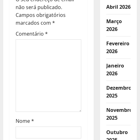
Abril 2026
não será publicado.
e
Campos obrigatórios
Março
a
marcados com
*
2026
Comentário
*
r
Fevereiro
t
2026
i
Janeiro
2026
g
Dezembro
o
2025
s
Novembro
2025
Nome
*
Outubro