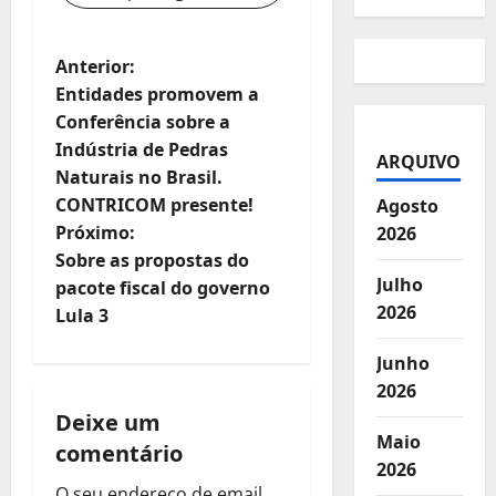
N
Anterior:
Entidades promovem a
a
Conferência sobre a
Indústria de Pedras
v
ARQUIVO
Naturais no Brasil.
e
CONTRICOM presente!
Agosto
Próximo:
2026
g
Sobre as propostas do
Julho
pacote fiscal do governo
a
2026
Lula 3
ç
Junho
ã
2026
Deixe um
o
Maio
comentário
2026
d
O seu endereço de email