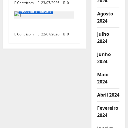
2024
Contricom
23/07/2026
0
Notícias de Entidades
Notícias Sindicais
Agosto
2024
CARTA DE ARAPONGAS
Julho
Contricom
22/07/2026
0
2024
Junho
2024
Maio
2024
Abril 2024
Fevereiro
2024