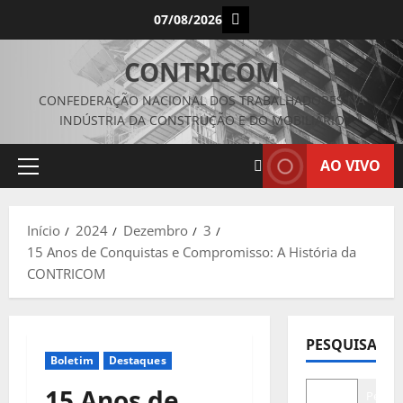
Avançar
Instagram
07/08/2026
para
o
CONTRICOM
conteúdo
CONFEDERAÇÃO NACIONAL DOS TRABALHADORES NA
INDÚSTRIA DA CONSTRUÇÃO E DO MOBILIÁRIO
AO VIVO
Menu
principal
Início
2024
Dezembro
3
15 Anos de Conquistas e Compromisso: A História da
CONTRICOM
PESQUISAR
Boletim
Destaques
15 Anos de
Pesqui