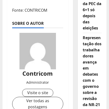
da PEC da
6×1 só
Fonte: CONTRICOM
depois
das
SOBRE O AUTOR
eleições
Represen
tação dos
trabalha
dores
avança
em
Contricom
debates
com o
Administrator
governo
sobre a
Visite o site
revisão
Ver todas as
da NR-21
postagens