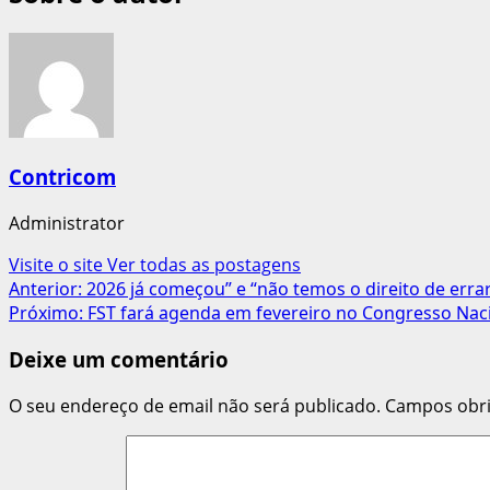
Contricom
Administrator
Visite o site
Ver todas as postagens
Navegação
Anterior:
2026 já começou” e “não temos o direito de errar
Próximo:
FST fará agenda em fevereiro no Congresso Nacio
de
Deixe um comentário
artigos
O seu endereço de email não será publicado.
Campos obr