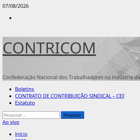
Avançar
07/08/2026
para
Instagram
o
conteúdo
CONTRICOM
Confederação Nacional dos Trabalhadores na Indústria da
Menu
Boletins
principal
CONTRATO DE CONTRIBUIÇÃO SINDICAL – CEF
Estatuto
Pesquisar
por:
Ao vivo
Início