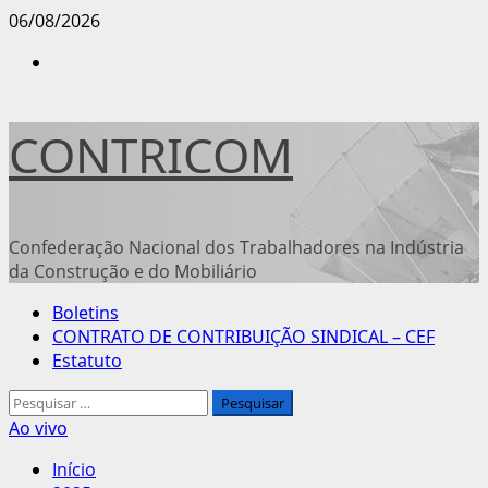
Avançar
06/08/2026
para
Instagram
o
conteúdo
CONTRICOM
Confederação Nacional dos Trabalhadores na Indústria
da Construção e do Mobiliário
Menu
Boletins
principal
CONTRATO DE CONTRIBUIÇÃO SINDICAL – CEF
Estatuto
Pesquisar
por:
Ao vivo
Início