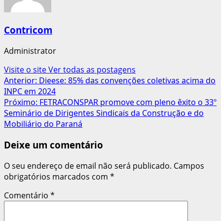
Contricom
Administrator
Visite o site
Ver todas as postagens
Navegação
Anterior:
Dieese: 85% das convenções coletivas acima do
INPC em 2024
de
Próximo:
FETRACONSPAR promove com pleno êxito o 33º
artigos
Seminário de Dirigentes Sindicais da Construção e do
Mobiliário do Paraná
Deixe um comentário
O seu endereço de email não será publicado.
Campos
obrigatórios marcados com
*
Comentário
*