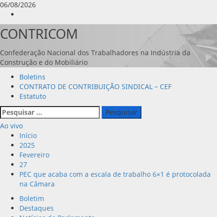
Avançar
06/08/2026
para
Instagram
o
CONTRICOM
conteúdo
Confederação Nacional dos Trabalhadores na Indústria da
Construção e do Mobiliário
Menu
Boletins
principal
CONTRATO DE CONTRIBUIÇÃO SINDICAL – CEF
Estatuto
Pesquisar
por:
Ao vivo
Início
2025
Fevereiro
27
PEC que acaba com a escala de trabalho 6×1 é protocolada
na Câmara
Boletim
Destaques