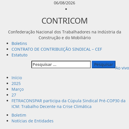
Avançar
06/08/2026
para
Instagram
o
CONTRICOM
conteúdo
Confederação Nacional dos Trabalhadores na Indústria da
Construção e do Mobiliário
Menu
Boletins
principal
CONTRATO DE CONTRIBUIÇÃO SINDICAL – CEF
Estatuto
Pesquisar
Ao vivo
por:
Início
2025
Março
27
FETRACONSPAR participa da Cúpula Sindical Pré-COP30 da
ICM: Trabalho Decente na Crise Climática
Boletim
Notícias de Entidades