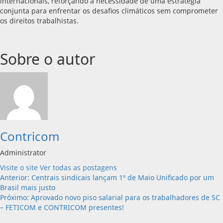
internacionais, reforçando a necessidade de uma estratégia
conjunta para enfrentar os desafios climáticos sem comprometer
os direitos trabalhistas.
Sobre o autor
Contricom
Administrator
Visite o site
Ver todas as postagens
Navegação
Anterior:
Centrais sindicais lançam 1º de Maio Unificado por um
Brasil mais justo
de
Próximo:
Aprovado novo piso salarial para os trabalhadores de SC
– FETICOM e CONTRICOM presentes!
artigos