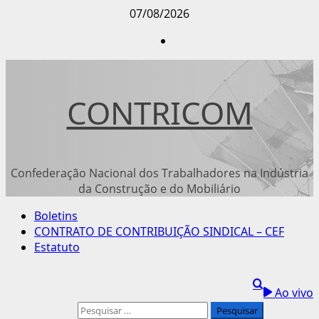
Avançar
07/08/2026
para
Instagram
o
conteúdo
CONTRICOM
Confederação Nacional dos Trabalhadores na Indústria
da Construção e do Mobiliário
Menu
Boletins
principal
CONTRATO DE CONTRIBUIÇÃO SINDICAL – CEF
Estatuto
Ao vivo
Pesquisar