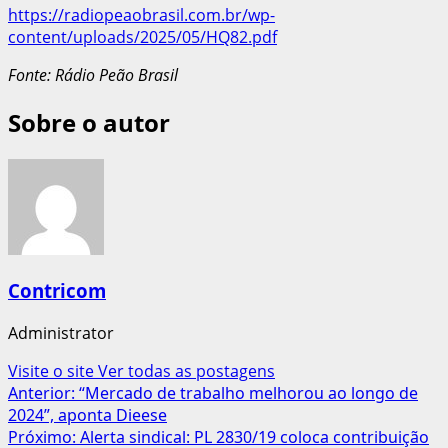
https://radiopeaobrasil.com.br/wp-
content/uploads/2025/05/HQ82.pdf
Fonte: Rádio Peão Brasil
Sobre o autor
Contricom
Administrator
Visite o site
Ver todas as postagens
Navegação
Anterior:
“Mercado de trabalho melhorou ao longo de
2024”, aponta Dieese
de
Próximo:
Alerta sindical: PL 2830/19 coloca contribuição