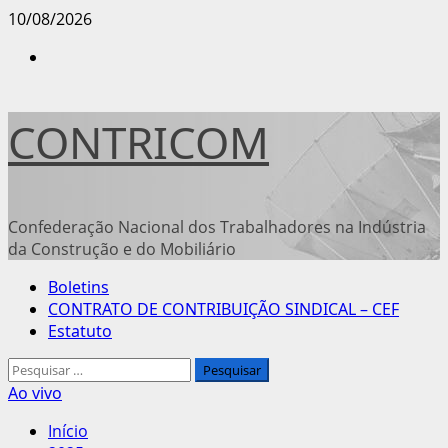
Avançar
10/08/2026
para
Instagram
o
conteúdo
CONTRICOM
Confederação Nacional dos Trabalhadores na Indústria
da Construção e do Mobiliário
Menu
Boletins
principal
CONTRATO DE CONTRIBUIÇÃO SINDICAL – CEF
Estatuto
Pesquisar
por:
Ao vivo
Início