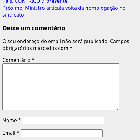
País. CONTRICOM presente!
de
Próximo:
Ministro articula volta da homologação no
artigos
sindicato
Deixe um comentário
O seu endereço de email não será publicado.
Campos
obrigatórios marcados com
*
Comentário
*
Nome
*
Email
*