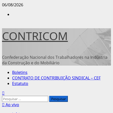
Avançar
06/08/2026
para
Instagram
o
conteúdo
CONTRICOM
Confederação Nacional dos Trabalhadores na Indústria
da Construção e do Mobiliário
Menu
Boletins
principal
CONTRATO DE CONTRIBUIÇÃO SINDICAL – CEF
Estatuto
Pesquisar
por:
Ao vivo