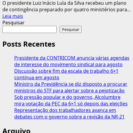
O presidente Luiz Inácio Lula da Silva recebeu um plano
de contingência preparado por quatro ministérios para...
Leia
Leia mais
mais
Pesquisar
sobre
Pesquisar
Lula
recebe
Posts Recentes
plano
de
Presidente da CONTRICOM anuncia várias agendas
contingência
de interesse do movimento sindical para agosto
para
Discussão sobre fim da escala de trabalho 6×1
tarifas
continua em agosto
impostas
Ministro da Previdência se diz disposto a procurar
pelos
ministros do STF para alertar sobre a pejotização
EUA
Sob pressão popular e do governo, Alcolumbre
mira votação da PEC da 6×1 só depois das eleições
Representação dos trabalhadores avança em
debates com o governo sobre a revisão da NR-21
Arquivo