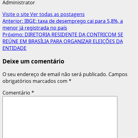
Administrator
Visite o site
Ver todas as postagens
Navegação
Anterior:
IBGE: taxa de desemprego cai para 5,8%, a
menor já registrada no país
de
Próximo:
DIRETORIA RESIDENTE DA CONTRICOM SE
artigos
REÚNE EM BRASÍLIA PARA ORGANIZAR ELEIÇÕES DA
ENTIDADE
Deixe um comentário
O seu endereço de email não será publicado.
Campos
obrigatórios marcados com
*
Comentário
*