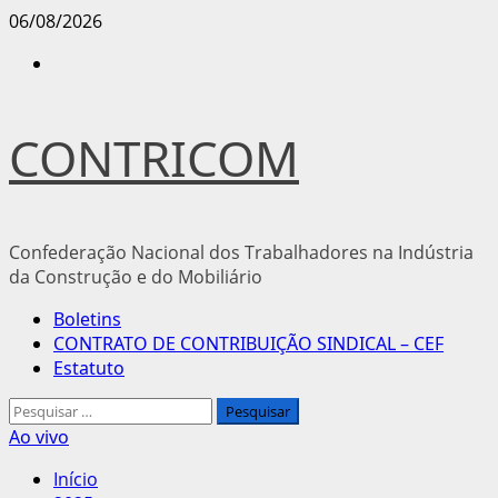
Avançar
06/08/2026
para
Instagram
o
conteúdo
CONTRICOM
Confederação Nacional dos Trabalhadores na Indústria
da Construção e do Mobiliário
Menu
Boletins
principal
CONTRATO DE CONTRIBUIÇÃO SINDICAL – CEF
Estatuto
Pesquisar
por:
Ao vivo
Início