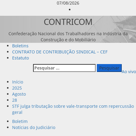
Avançar
07/08/2026
para
Instagram
o
CONTRICOM
conteúdo
Confederação Nacional dos Trabalhadores na Indústria da
Construção e do Mobiliário
Menu
Boletins
principal
CONTRATO DE CONTRIBUIÇÃO SINDICAL – CEF
Estatuto
Pesquisar
Ao vivo
por:
Início
2025
Agosto
28
STF julga tributação sobre vale-transporte com repercussão
geral
Boletim
Notícias do Judiciário