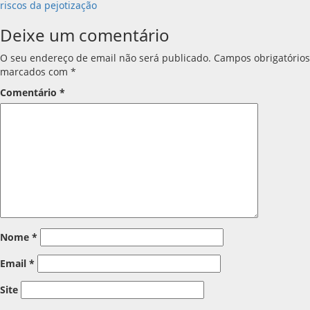
de
riscos da pejotização
artigos
Deixe um comentário
O seu endereço de email não será publicado.
Campos obrigatórios
marcados com
*
Comentário
*
Nome
*
Email
*
Site