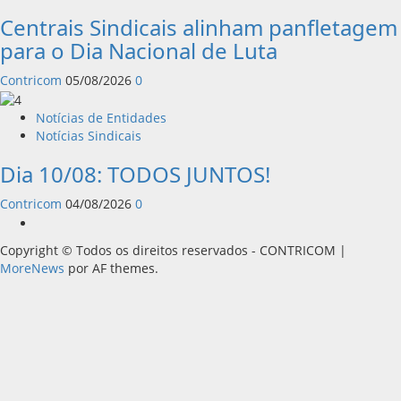
Centrais Sindicais alinham panfletagem
para o Dia Nacional de Luta
Contricom
05/08/2026
0
Notícias de Entidades
Notícias Sindicais
Dia 10/08: TODOS JUNTOS!
Contricom
04/08/2026
0
Instagram
Copyright © Todos os direitos reservados - CONTRICOM
|
MoreNews
por AF themes.
cel giriş
starzbet giriş
starzbet
starzbet güncel giriş
starzbet giriş