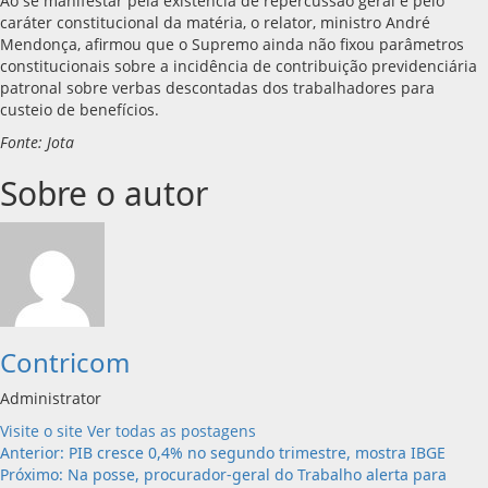
Ao se manifestar pela existência de repercussão geral e pelo
caráter constitucional da matéria, o relator, ministro André
Mendonça, afirmou que o Supremo ainda não fixou parâmetros
constitucionais sobre a incidência de contribuição previdenciária
patronal sobre verbas descontadas dos trabalhadores para
custeio de benefícios.
Fonte: Jota
Sobre o autor
Contricom
Administrator
Visite o site
Ver todas as postagens
Navegação
Anterior:
PIB cresce 0,4% no segundo trimestre, mostra IBGE
Próximo:
Na posse, procurador-geral do Trabalho alerta para