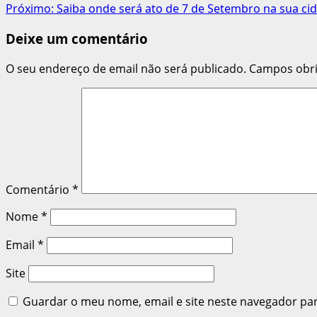
Próximo:
Saiba onde será ato de 7 de Setembro na sua ci
de
Deixe um comentário
artigos
O seu endereço de email não será publicado.
Campos obr
Comentário
*
Nome
*
Email
*
Site
Guardar o meu nome, email e site neste navegador pa