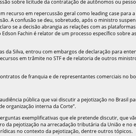
cussão sobre licitude da contratação de autônomos ou pessoa
m recurso em repercussão geral como leading case para a d
são. A confusão se deu, sobretudo, após o ministro suspen
aro se a decisão abrangia as relações com as plataformas d
 Edson Fachin é relator de um processo específico sobre as
bas da Silva, entrou com embargos de declaração para ente
ursos em trâmite no STF e de relatoria de outros ministros
ntratos de franquia e de representantes comerciais no boj
udiência pública que vai discutir a pejotização no Brasil pa
e organização interna da Corte”.
erguntas exemplificativas que ele pretende discutir, que v
o da pejotização na arrecadação tributária da União e no e
rídicas no contexto da pejotização, dentre outros tópicos.