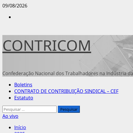
Avançar
09/08/2026
para
Instagram
o
conteúdo
CONTRICOM
Confederação Nacional dos Trabalhadores na Indústria da
Menu
Boletins
principal
CONTRATO DE CONTRIBUIÇÃO SINDICAL – CEF
Estatuto
Pesquisar
por:
Ao vivo
Início