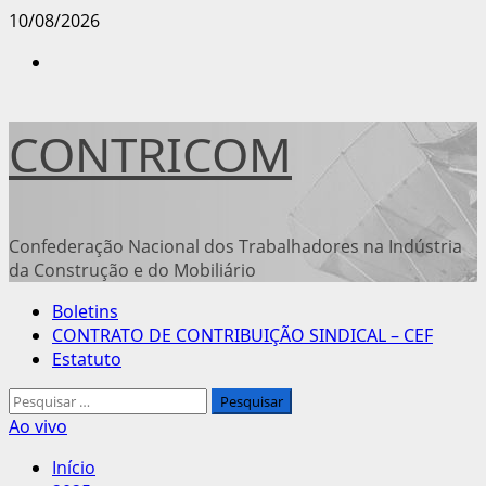
Avançar
10/08/2026
para
Instagram
o
conteúdo
CONTRICOM
Confederação Nacional dos Trabalhadores na Indústria
da Construção e do Mobiliário
Menu
Boletins
principal
CONTRATO DE CONTRIBUIÇÃO SINDICAL – CEF
Estatuto
Pesquisar
por:
Ao vivo
Início