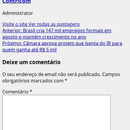
Contricom
Administrator
Visite o site
Ver todas as postagens
Navegação
Anterior:
Brasil cria 147 mil empregos formais em
agosto e mantém crescimento no ano
de
Próximo:
Câmara aprova projeto que isenta do IR para
artigos
quem ganha até R$ 5 mil
Deixe um comentário
O seu endereço de email não será publicado.
Campos
obrigatórios marcados com
*
Comentário
*