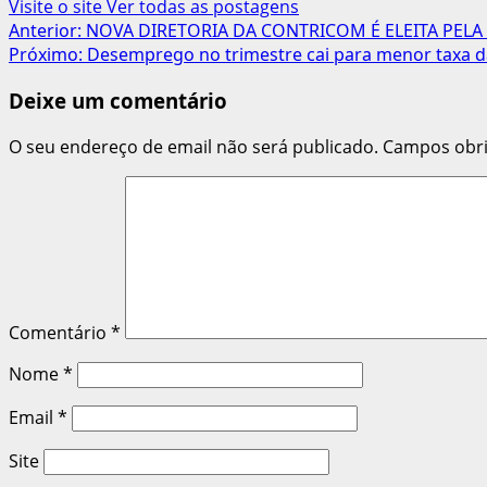
Visite o site
Ver todas as postagens
Navegação
Anterior:
NOVA DIRETORIA DA CONTRICOM É ELEITA PELA
Próximo:
Desemprego no trimestre cai para menor taxa da
de
Deixe um comentário
artigos
O seu endereço de email não será publicado.
Campos obr
Comentário
*
Nome
*
Email
*
Site