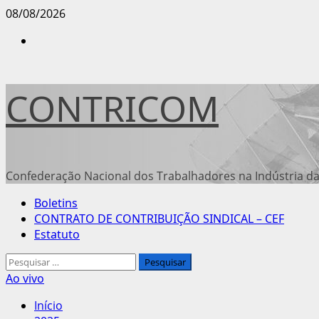
Avançar
08/08/2026
para
Instagram
o
conteúdo
CONTRICOM
Confederação Nacional dos Trabalhadores na Indústria da
Menu
Boletins
principal
CONTRATO DE CONTRIBUIÇÃO SINDICAL – CEF
Estatuto
Pesquisar
por:
Ao vivo
Início