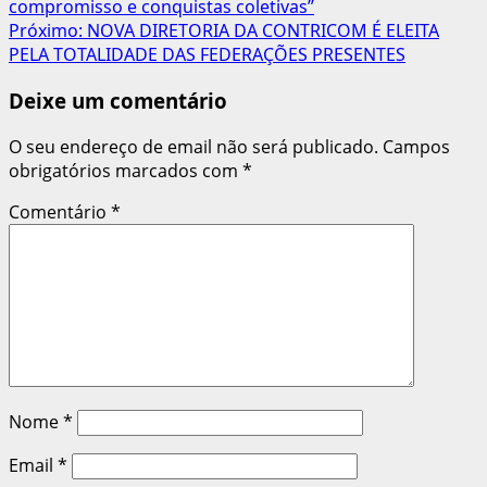
compromisso e conquistas coletivas”
de
Próximo:
NOVA DIRETORIA DA CONTRICOM É ELEITA
artigos
PELA TOTALIDADE DAS FEDERAÇÕES PRESENTES
Deixe um comentário
O seu endereço de email não será publicado.
Campos
obrigatórios marcados com
*
Comentário
*
Nome
*
Email
*