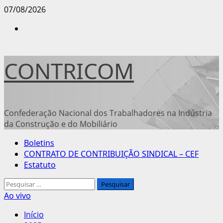
Avançar
07/08/2026
para
Instagram
o
conteúdo
CONTRICOM
Confederação Nacional dos Trabalhadores na Indústria
da Construção e do Mobiliário
Menu
Boletins
principal
CONTRATO DE CONTRIBUIÇÃO SINDICAL – CEF
Estatuto
Pesquisar
por:
Ao vivo
Início