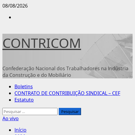
Avançar
08/08/2026
para
Instagram
o
conteúdo
CONTRICOM
Confederação Nacional dos Trabalhadores na Indústria
da Construção e do Mobiliário
Menu
Boletins
principal
CONTRATO DE CONTRIBUIÇÃO SINDICAL – CEF
Estatuto
Pesquisar
por:
Ao vivo
Início