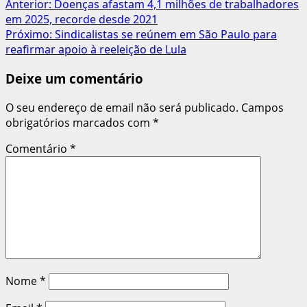
Navegação
Anterior:
Doenças afastam 4,1 milhões de trabalhadores
em 2025, recorde desde 2021
de
Próximo:
Sindicalistas se reúnem em São Paulo para
artigos
reafirmar apoio à reeleição de Lula
Deixe um comentário
O seu endereço de email não será publicado.
Campos
obrigatórios marcados com
*
Comentário
*
Nome
*