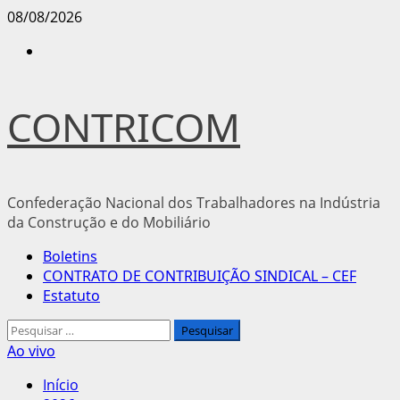
Avançar
08/08/2026
para
Instagram
o
conteúdo
CONTRICOM
Confederação Nacional dos Trabalhadores na Indústria
da Construção e do Mobiliário
Menu
Boletins
principal
CONTRATO DE CONTRIBUIÇÃO SINDICAL – CEF
Estatuto
Pesquisar
por:
Ao vivo
Início