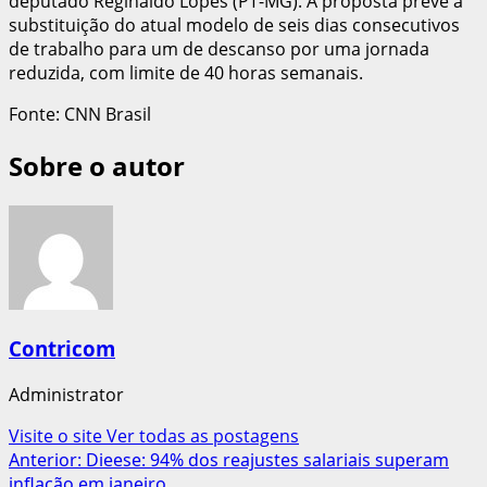
deputado Reginaldo Lopes (PT-MG). A proposta prevê a
substituição do atual modelo de seis dias consecutivos
de trabalho para um de descanso por uma jornada
reduzida, com limite de 40 horas semanais.
Fonte: CNN Brasil
Sobre o autor
Contricom
Administrator
Visite o site
Ver todas as postagens
Navegação
Anterior:
Dieese: 94% dos reajustes salariais superam
inflação em janeiro