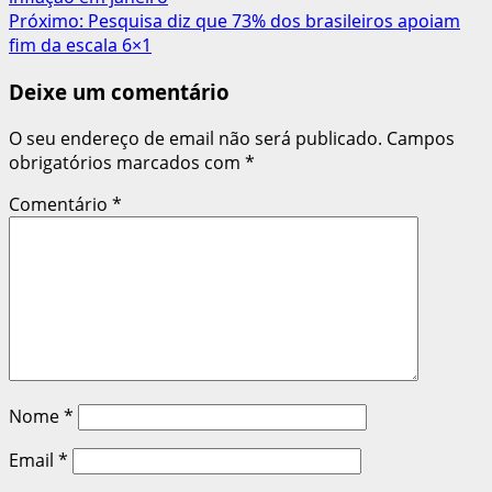
de
Próximo:
Pesquisa diz que 73% dos brasileiros apoiam
artigos
fim da escala 6×1
Deixe um comentário
O seu endereço de email não será publicado.
Campos
obrigatórios marcados com
*
Comentário
*
Nome
*
Email
*