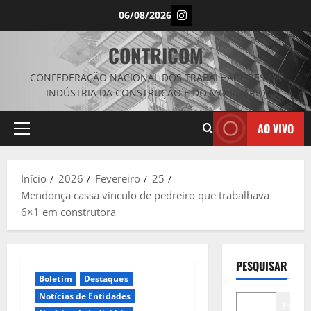
Avançar
Instagram
06/08/2026
para
o
CONTRICOM
conteúdo
CONFEDERAÇÃO NACIONAL DOS TRABALHADORES NA
INDÚSTRIA DA CONSTRUÇÃO E DO MOBILIÁRIO
AO VIVO
Menu
principal
Início
2026
Fevereiro
25
Mendonça cassa vínculo de pedreiro que trabalhava
6×1 em construtora
PESQUISAR
Boletim
Destaques
Notícias de Entidades
Pesqui