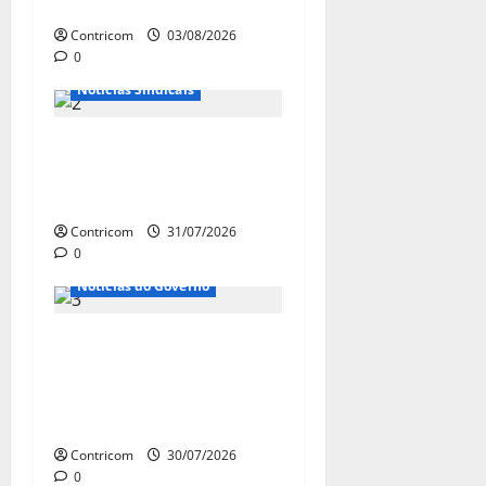
sindical para agosto
Contricom
03/08/2026
0
Notícias de Entidades
Notícias Sindicais
Discussão sobre fim da
escala de trabalho 6×1
continua em agosto
Contricom
31/07/2026
0
Notícias de Entidades
Notícias do Governo
Ministro da Previdência se
diz disposto a procurar
ministros do STF para
alertar sobre a pejotização
Contricom
30/07/2026
0