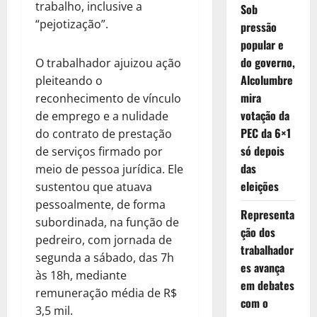
trabalho, inclusive a
Sob
“pejotização”.
pressão
popular e
do governo,
O trabalhador ajuizou ação
Alcolumbre
pleiteando o
mira
reconhecimento de vínculo
votação da
de emprego e a nulidade
PEC da 6×1
do contrato de prestação
só depois
de serviços firmado por
das
meio de pessoa jurídica. Ele
eleições
sustentou que atuava
pessoalmente, de forma
Representa
subordinada, na função de
ção dos
pedreiro, com jornada de
trabalhador
segunda a sábado, das 7h
es avança
às 18h, mediante
em debates
remuneração média de R$
com o
3,5 mil.