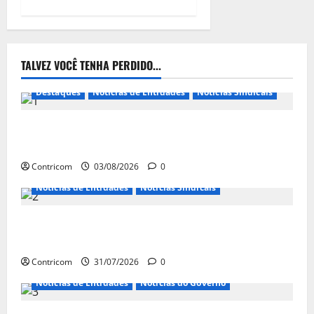
TALVEZ VOCÊ TENHA PERDIDO...
Destaques
Notícias de Entidades
Notícias Sindicais
Presidente da CONTRICOM anuncia várias agendas
de interesse do movimento sindical para agosto
Contricom
03/08/2026
0
Notícias de Entidades
Notícias Sindicais
Discussão sobre fim da escala de trabalho 6×1
continua em agosto
Contricom
31/07/2026
0
Notícias de Entidades
Notícias do Governo