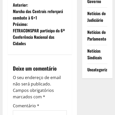
Governo
N
Anterior:
Marcha das Centrais reforçará
Notícias do
a
combate à 6×1
Judiciário
Próximo:
v
FETRACONSPAR participa da 6ª
Notícias do
e
Conferência Nacional das
Parlamento
Cidades
g
Notícias
Sindicais
a
Deixe um comentário
ç
Uncategorized
O seu endereço de email
ã
não será publicado.
o
Campos obrigatórios
marcados com
*
d
Comentário
*
e