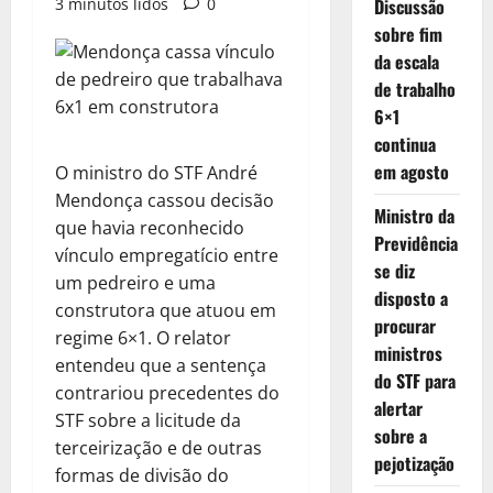
3 minutos lidos
0
Discussão
sobre fim
da escala
de trabalho
6×1
continua
em agosto
O ministro do STF André
Mendonça cassou decisão
Ministro da
que havia reconhecido
Previdência
vínculo empregatício entre
se diz
um pedreiro e uma
disposto a
construtora que atuou em
procurar
regime 6×1. O relator
ministros
entendeu que a sentença
do STF para
contrariou precedentes do
alertar
STF sobre a licitude da
sobre a
terceirização e de outras
pejotização
formas de divisão do