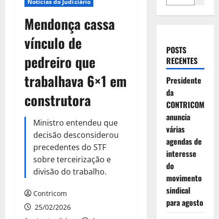
Notícias do Judiciário
Mendonça cassa
vínculo de
POSTS
pedreiro que
RECENTES
trabalhava 6×1 em
Presidente
da
construtora
CONTRICOM
anuncia
Ministro entendeu que
várias
decisão desconsiderou
agendas de
precedentes do STF
interesse
sobre terceirização e
do
divisão do trabalho.
movimento
sindical
Contricom
para agosto
25/02/2026