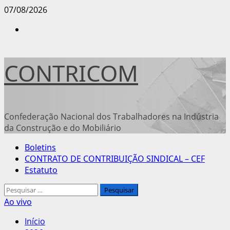
Avançar
07/08/2026
para
Instagram
o
conteúdo
CONTRICOM
Confederação Nacional dos Trabalhadores na Indústria
da Construção e do Mobiliário
Menu
Boletins
principal
CONTRATO DE CONTRIBUIÇÃO SINDICAL – CEF
Estatuto
Pesquisar
por:
Ao vivo
Início