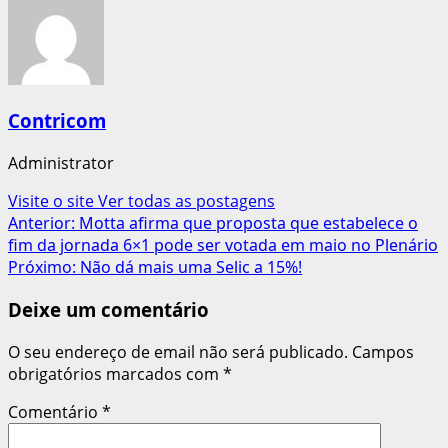
Contricom
Administrator
Visite o site
Ver todas as postagens
Navegação
Anterior:
Motta afirma que proposta que estabelece o
fim da jornada 6×1 pode ser votada em maio no Plenário
de
Próximo:
Não dá mais uma Selic a 15%!
artigos
Deixe um comentário
O seu endereço de email não será publicado.
Campos
obrigatórios marcados com
*
Comentário
*