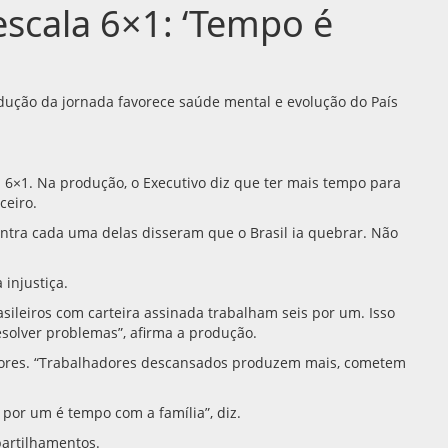
escala 6×1: ‘Tempo é
edução da jornada favorece saúde mental e evolução do País
la 6×1. Na produção, o Executivo diz que ter mais tempo para
ceiro.
ontra cada uma delas disseram que o Brasil ia quebrar. Não
injustiça.
asileiros com carteira assinada trabalham seis por um. Isso
esolver problemas”, afirma a produção.
adores. “Trabalhadores descansados produzem mais, cometem
 por um é tempo com a família”, diz.
partilhamentos.