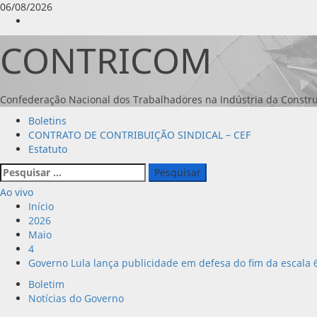
Avançar
06/08/2026
para
Instagram
o
CONTRICOM
conteúdo
Confederação Nacional dos Trabalhadores na Indústria da Constru
Menu
Boletins
principal
CONTRATO DE CONTRIBUIÇÃO SINDICAL – CEF
Estatuto
Pesquisar
por:
Ao vivo
Início
2026
Maio
4
Governo Lula lança publicidade em defesa do fim da escala 6
Boletim
Notícias do Governo