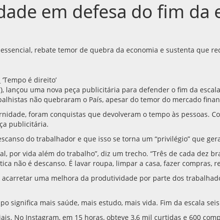
idade em defesa do fim da 
o essencial, rebate temor de quebra da economia e sustenta que r
PT), lançou uma nova peça publicitária para defender o fim da esca
balhistas não quebraram o País, apesar do temor do mercado finan
aternidade, foram conquistas que devolveram o tempo às pessoas. C
a publicitária.
anso do trabalhador e que isso se torna um “privilégio” que gera 
al, por vida além do trabalho”, diz um trecho. “Três de cada dez br
ica não é descanso. É lavar roupa, limpar a casa, fazer compras, r
i acarretar uma melhora da produtividade por parte dos trabalh
o significa mais saúde, mais estudo, mais vida. Fim da escala seis
ais. No Instagram, em 15 horas, obteve 3,6 mil curtidas e 600 com