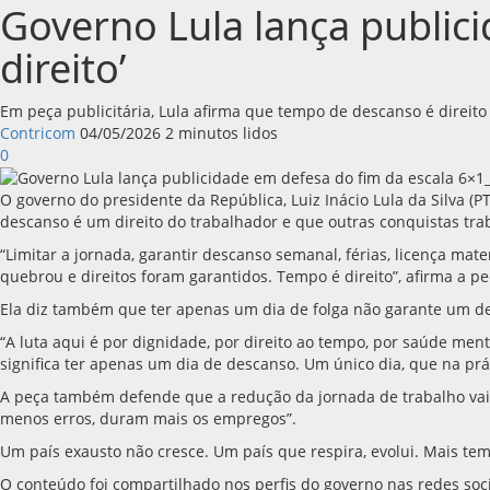
Governo Lula lança public
direito’
Em peça publicitária, Lula afirma que tempo de descanso é direit
Contricom
04/05/2026
2 minutos lidos
0
O governo do presidente da República, Luiz Inácio Lula da Silva (
descanso é um direito do trabalhador e que outras conquistas tra
“Limitar a jornada, garantir descanso semanal, férias, licença m
quebrou e direitos foram garantidos. Tempo é direito”, afirma a peç
Ela diz também que ter apenas um dia de folga não garante um desc
“A luta aqui é por dignidade, por direito ao tempo, por saúde ment
significa ter apenas um dia de descanso. Um único dia, que na prát
A peça também defende que a redução da jornada de trabalho va
menos erros, duram mais os empregos”.
Um país exausto não cresce. Um país que respira, evolui. Mais temp
O conteúdo foi compartilhado nos perfis do governo nas redes soci