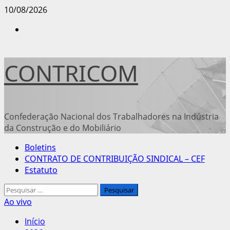
Avançar
10/08/2026
para
Instagram
o
conteúdo
CONTRICOM
Confederação Nacional dos Trabalhadores na Indústria
da Construção e do Mobiliário
Menu
Boletins
principal
CONTRATO DE CONTRIBUIÇÃO SINDICAL – CEF
Estatuto
Pesquisar
por:
Ao vivo
Início