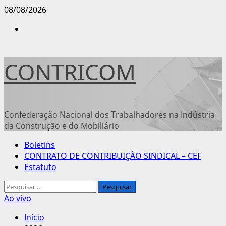
Avançar
08/08/2026
para
Instagram
o
conteúdo
CONTRICOM
Confederação Nacional dos Trabalhadores na Indústria
da Construção e do Mobiliário
Menu
Boletins
principal
CONTRATO DE CONTRIBUIÇÃO SINDICAL – CEF
Estatuto
Pesquisar
por:
Ao vivo
Início