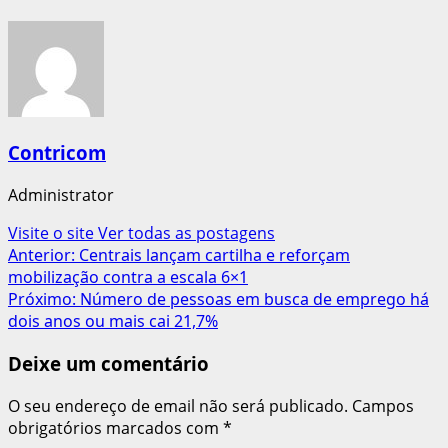
Contricom
Administrator
Visite o site
Ver todas as postagens
Navegação
Anterior:
Centrais lançam cartilha e reforçam
mobilização contra a escala 6×1
de
Próximo:
Número de pessoas em busca de emprego há
artigos
dois anos ou mais cai 21,7%
Deixe um comentário
O seu endereço de email não será publicado.
Campos
obrigatórios marcados com
*