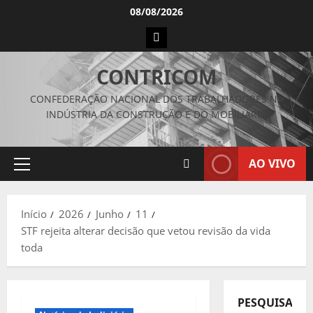
Avançar
08/08/2026
para
Instagram
o
conteúdo
CONTRICOM
CONFEDERAÇÃO NACIONAL DOS TRABALHADORES NA
INDÚSTRIA DA CONSTRUÇÃO E DO MOBILIÁRIO
AO VIVO
Menu
principal
Início
2026
Junho
11
STF rejeita alterar decisão que vetou revisão da vida
toda
PESQUISAR