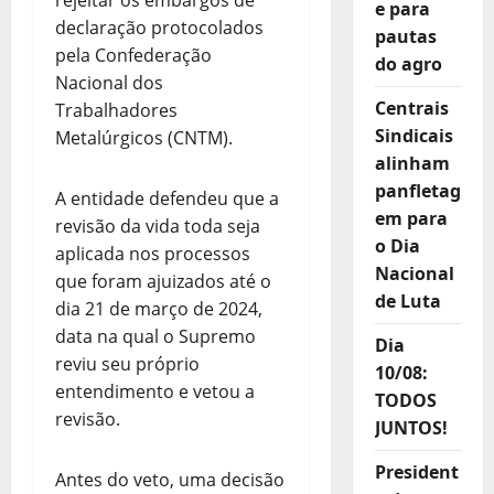
rejeitar os embargos de
e para
declaração protocolados
pautas
pela Confederação
do agro
Nacional dos
Centrais
Trabalhadores
Sindicais
Metalúrgicos (CNTM).
alinham
panfletag
A entidade defendeu que a
em para
revisão da vida toda seja
o Dia
aplicada nos processos
Nacional
que foram ajuizados até o
de Luta
dia 21 de março de 2024,
data na qual o Supremo
Dia
reviu seu próprio
10/08:
entendimento e vetou a
TODOS
revisão.
JUNTOS!
President
Antes do veto, uma decisão