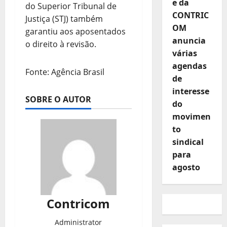
e da
do Superior Tribunal de
CONTRIC
Justiça (STJ) também
OM
garantiu aos aposentados
anuncia
o direito à revisão.
várias
agendas
Fonte: Agência Brasil
de
interesse
SOBRE O AUTOR
do
movimen
to
sindical
para
agosto
Contricom
Administrator