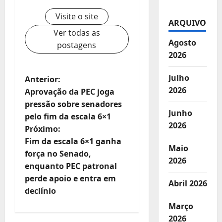
Visite o site
ARQUIVO
Ver todas as
Agosto
postagens
2026
Julho
N
Anterior:
2026
Aprovação da PEC joga
a
pressão sobre senadores
Junho
pelo fim da escala 6×1
v
2026
Próximo:
e
Fim da escala 6×1 ganha
Maio
força no Senado,
2026
g
enquanto PEC patronal
perde apoio e entra em
a
Abril 2026
declínio
ç
Março
2026