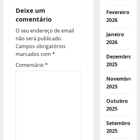
ã
Deixe um
Fevereiro
o
comentário
2026
d
O seu endereço de email
Janeiro
não será publicado.
e
2026
Campos obrigatórios
a
marcados com
*
Dezembro
2025
Comentário
*
r
Novembro
t
2025
i
Outubro
g
2025
o
Setembro
2025
s