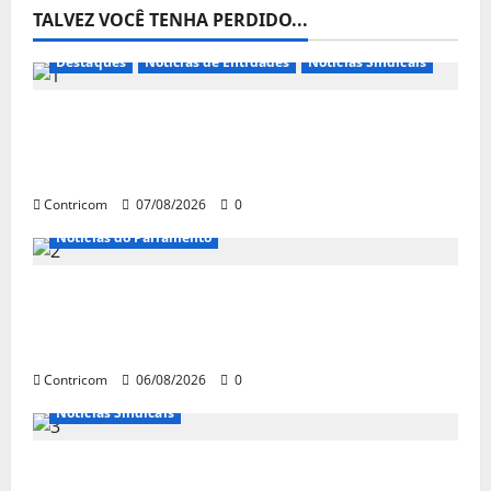
TALVEZ VOCÊ TENHA PERDIDO...
Destaques
Notícias de Entidades
Notícias Sindicais
FETRACONSPAR PROMOVE DEBATE SOBRE
NR 01, QUE TRATA DE RISCOS
PSICOSSOCIAIS NOS LOCAIS DE TRABALHO
Contricom
07/08/2026
0
Notícias do Parlamento
Congresso retorna com dúvidas sobre PEC
da jornada de trabalho e prioridade para
pautas do agro
Contricom
06/08/2026
0
Notícias Sindicais
Centrais Sindicais alinham panfletagem