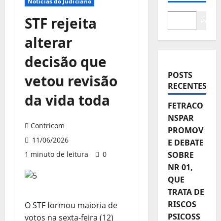
Notícias do Judiciário
STF rejeita
Pesqui
alterar
decisão que
POSTS
vetou revisão
RECENTES
da vida toda
FETRACO
NSPAR
Contricom
PROMOV
11/06/2026
E DEBATE
1 minuto de leitura
0
SOBRE
NR 01,
QUE
TRATA DE
RISCOS
O STF formou maioria de
PSICOSS
votos na sexta-feira (12)