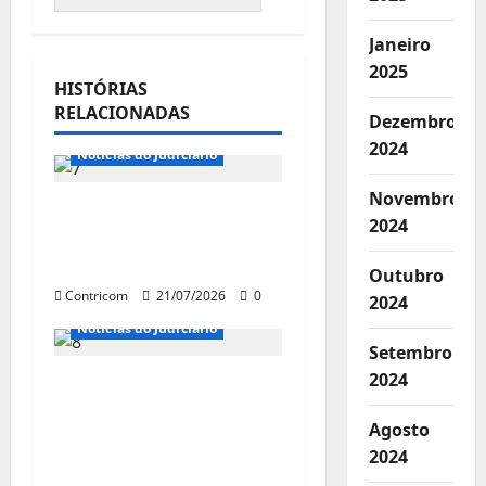
Janeiro
2025
HISTÓRIAS
RELACIONADAS
Dezembro
Notícias de Entidades
2024
Notícias do Judiciário
Novembro
Senadores e juristas
2024
defendem o
fortalecimento da JT
Outubro
Contricom
21/07/2026
0
2024
Notícias do Judiciário
Setembro
2024
Aposentadoria pode
ser penhorada para
Agosto
pagamento de dívida
2024
trabalhista