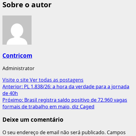
Sobre o autor
Contricom
Administrator
Visite o site
Ver todas as postagens
Navegação
Anterior:
PL 1.838/26: a hora da verdade para a jornada
de 40h
de
Próximo:
Brasil registra saldo positivo de 72.960 vagas
artigos
formais de trabalho em maio, diz Caged
Deixe um comentário
O seu endereço de email não será publicado.
Campos