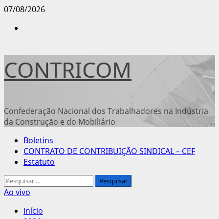
Avançar
07/08/2026
para
Instagram
o
conteúdo
CONTRICOM
Confederação Nacional dos Trabalhadores na Indústria
da Construção e do Mobiliário
Menu
Boletins
principal
CONTRATO DE CONTRIBUIÇÃO SINDICAL – CEF
Estatuto
Pesquisar
por:
Ao vivo
Início