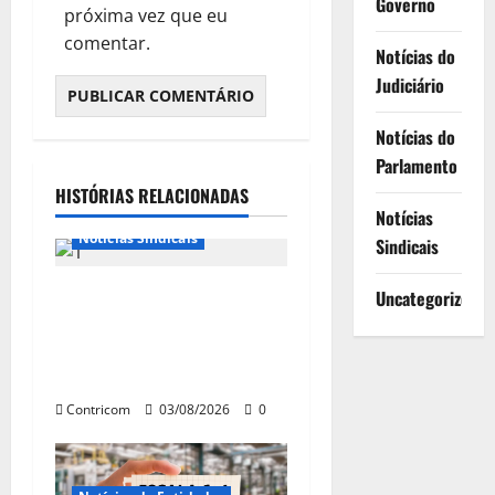
Governo
próxima vez que eu
comentar.
Notícias do
Judiciário
Notícias do
Parlamento
Destaques
HISTÓRIAS RELACIONADAS
Notícias de Entidades
Notícias
Notícias Sindicais
Sindicais
Presidente da CONTRICOM
Uncategorized
anuncia várias agendas de
interesse do movimento
sindical para agosto
Contricom
03/08/2026
0