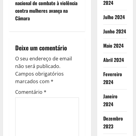
e
2024
nacional de combate à violência
contra mulheres avança na
g
Julho 2024
Câmara
a
Junho 2024
ç
Maio 2024
Deixe um comentário
ã
O seu endereço de email
Abril 2024
o
não será publicado.
Campos obrigatórios
Fevereiro
d
marcados com
*
2024
e
Comentário
*
Janeiro
2024
a
r
Dezembro
2023
t