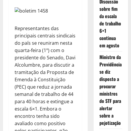
Discussão
sobre fim
da escala
de trabalho
Representantes das
6×1
principais centrais sindicais
continua
do país se reuniram nesta
em agosto
quarta-feira (1º) com o
Ministro da
presidente do Senado, Davi
Previdência
Alcolumbre, para discutir a
se diz
tramitação da Proposta de
disposto a
Emenda à Constituição
procurar
(PEC) que reduz a jornada
ministros
semanal de trabalho de 44
do STF para
para 40 horas e extingue a
alertar
escala 6×1. Embora o
sobre a
encontro tenha sido
pejotização
avaliado como positivo
pelos participantes, não