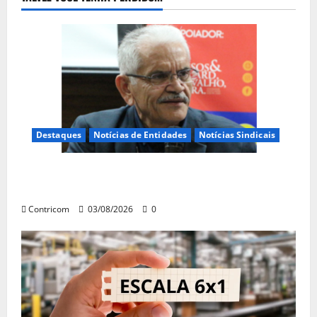
Destaques
Notícias de Entidades
Notícias Sindicais
Presidente da CONTRICOM anuncia várias agendas
de interesse do movimento sindical para agosto
Contricom
03/08/2026
0