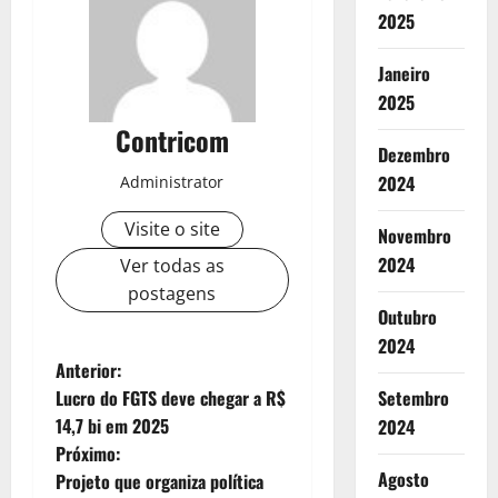
2025
Janeiro
2025
Contricom
Dezembro
2024
Administrator
Visite o site
Novembro
2024
Ver todas as
postagens
Outubro
2024
N
Anterior:
Lucro do FGTS deve chegar a R$
Setembro
a
14,7 bi em 2025
2024
Próximo:
v
Agosto
Projeto que organiza política