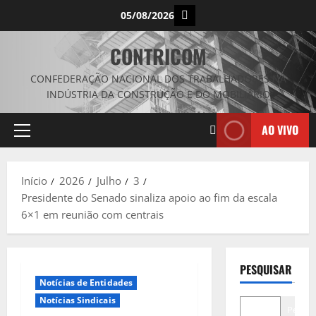
Avançar
Instagram
05/08/2026
para
o
CONTRICOM
conteúdo
CONFEDERAÇÃO NACIONAL DOS TRABALHADORES NA
INDÚSTRIA DA CONSTRUÇÃO E DO MOBILIÁRIO
AO VIVO
Menu
principal
Início
2026
Julho
3
Presidente do Senado sinaliza apoio ao fim da escala
6×1 em reunião com centrais
PESQUISAR
Notícias de Entidades
Notícias Sindicais
Pesqui