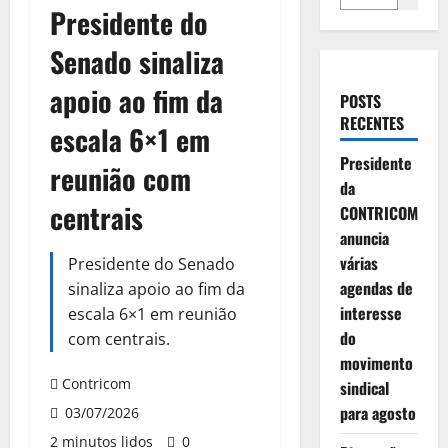
Presidente do
Senado sinaliza
apoio ao fim da
POSTS
RECENTES
escala 6×1 em
Presidente
reunião com
da
centrais
CONTRICOM
anuncia
várias
Presidente do Senado
agendas de
sinaliza apoio ao fim da
interesse
escala 6×1 em reunião
do
com centrais.
movimento
Contricom
sindical
para agosto
03/07/2026
2 minutos lidos
0