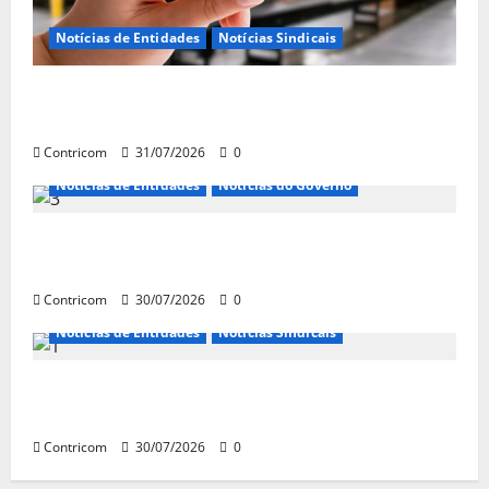
Notícias de Entidades
Notícias Sindicais
Discussão sobre fim da escala de trabalho 6×1
continua em agosto
Contricom
31/07/2026
0
Notícias de Entidades
Notícias do Governo
Ministro da Previdência se diz disposto a procurar
ministros do STF para alertar sobre a pejotização
Contricom
30/07/2026
0
Notícias de Entidades
Notícias Sindicais
Sob pressão popular e do governo, Alcolumbre mira
votação da PEC da 6×1 só depois das eleições
Contricom
30/07/2026
0