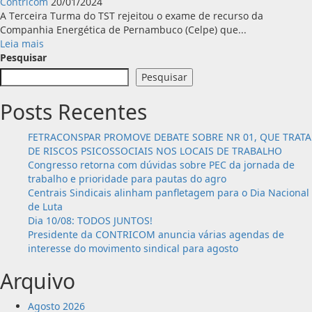
Contricom
20/01/2024
A Terceira Turma do TST rejeitou o exame de recurso da
Companhia Energética de Pernambuco (Celpe) que...
Leia
Leia mais
mais
Pesquisar
sobre
Pesquisar
Sindicato
não
Posts Recentes
pagará
honorários
FETRACONSPAR PROMOVE DEBATE SOBRE NR 01, QUE TRATA
ao
DE RISCOS PSICOSSOCIAIS NOS LOCAIS DE TRABALHO
perder
Congresso retorna com dúvidas sobre PEC da jornada de
Ação
trabalho e prioridade para pautas do agro
de
Centrais Sindicais alinham panfletagem para o Dia Nacional
Adicional
de Luta
de
Dia 10/08: TODOS JUNTOS!
Periculosidade
Presidente da CONTRICOM anuncia várias agendas de
interesse do movimento sindical para agosto
Arquivo
Agosto 2026