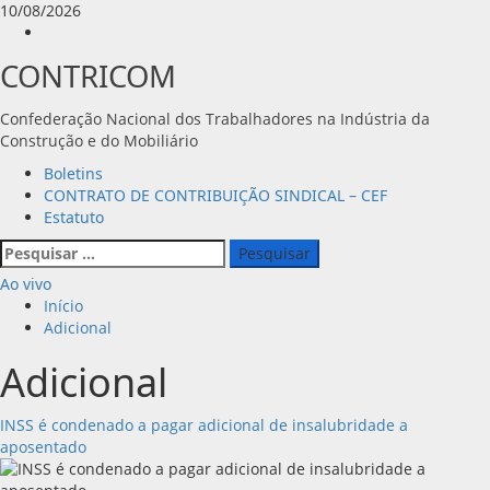
Avançar
10/08/2026
para
Instagram
o
CONTRICOM
conteúdo
Confederação Nacional dos Trabalhadores na Indústria da
Construção e do Mobiliário
Menu
Boletins
principal
CONTRATO DE CONTRIBUIÇÃO SINDICAL – CEF
Estatuto
Pesquisar
por:
Ao vivo
Início
Adicional
Adicional
INSS é condenado a pagar adicional de insalubridade a
aposentado