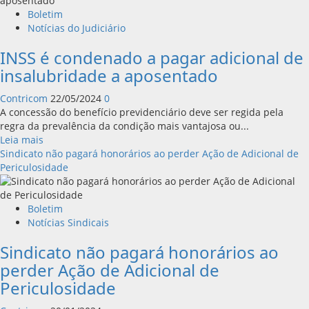
Boletim
Notícias do Judiciário
INSS é condenado a pagar adicional de
insalubridade a aposentado
Contricom
22/05/2024
0
A concessão do benefício previdenciário deve ser regida pela
regra da prevalência da condição mais vantajosa ou...
Leia
Leia mais
mais
Sindicato não pagará honorários ao perder Ação de Adicional de
sobre
Periculosidade
INSS
é
condenado
Boletim
a
Notícias Sindicais
pagar
Sindicato não pagará honorários ao
adicional
de
perder Ação de Adicional de
insalubridade
Periculosidade
a
aposentado