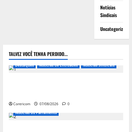
Notícias
Sindicais
Uncategorized
TALVEZ VOCÊ TENHA PERDIDO...
Destaques
Notícias de Entidades
Notícias Sindicais
FETRACONSPAR PROMOVE DEBATE SOBRE NR 01,
QUE TRATA DE RISCOS PSICOSSOCIAIS NOS LOCAIS
DE TRABALHO
Contricom
07/08/2026
0
Notícias do Parlamento
Congresso retorna com dúvidas sobre PEC da