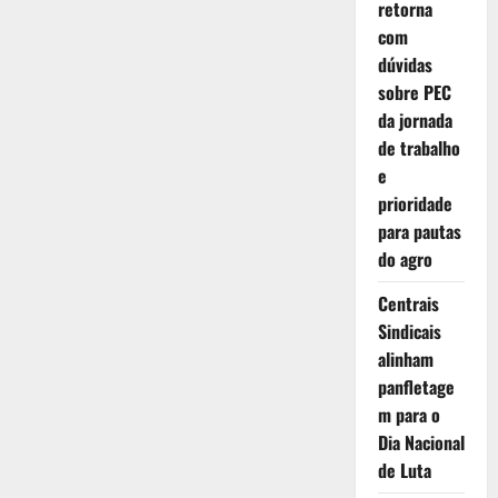
Trabalhista
retorna
se
aplica
com
a
dúvidas
contratos
anteriores
sobre PEC
a
2017
da jornada
de trabalho
e
prioridade
para pautas
do agro
Centrais
Sindicais
alinham
panfletage
m para o
Dia Nacional
de Luta