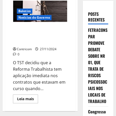
Boletim
POSTS
Notícias do Governo
RECENTES
FETRACONS
TST: Reforma Trabalhista se
aplica a contratos anteriores a
PAR
2017
PROMOVE
DEBATE
Contricom
27/11/2024
0
SOBRE NR
01, QUE
O TST decidiu que a
TRATA DE
Reforma Trabalhista tem
RISCOS
aplicação imediata nos
PSICOSSOC
contratos que estavam em
IAIS NOS
curso quando...
LOCAIS DE
Leia
Leia mais
TRABALHO
mais
sobre
TST:
Congresso
Reforma