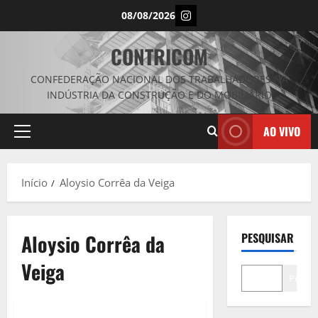
Avançar
Instagram
08/08/2026
para
o
CONTRICOM
conteúdo
CONFEDERAÇÃO NACIONAL DOS TRABALHADORES NA
INDÚSTRIA DA CONSTRUÇÃO E DO MOBILIÁRIO
AO VIVO
Menu
principal
Início
Aloysio Corrêa da Veiga
Aloysio Corrêa da
PESQUISAR
Veiga
Pesqui