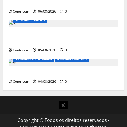
jornada de trabalho e prioridade para pautas do agro
Contricom
06/08/2026
0
Notícias Sindicais
Centrais Sindicais alinham panfletagem para o Dia
Nacional de Luta
Contricom
05/08/2026
0
Notícias de Entidades
Notícias Sindicais
Dia 10/08: TODOS JUNTOS!
Contricom
04/08/2026
0
Instagram
Copyright © Todos os direitos reservados -