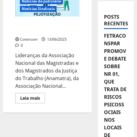
Notícias do Judiciário
Notícias Sindicais
POSTS
RECENTES
Efeitos da “pejotização”
no mercado de trabalho
FETRACO
Contricom
13/06/2025
NSPAR
0
PROMOV
Lideranças da Associação
E DEBATE
Nacional das Magistradas e
SOBRE
dos Magistrados da Justiça
NR 01,
do Trabalho (Anamatra), da
QUE
Associação Nacional...
TRATA DE
RISCOS
Leia
Leia mais
mais
PSICOSS
sobre
Efeitos
OCIAIS
da
“pejotização”
NOS
no
LOCAIS
mercado
de
DE
trabalho