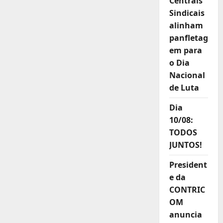
Centrais
Sindicais
alinham
panfletag
em para
o Dia
Nacional
de Luta
Dia
10/08:
TODOS
JUNTOS!
President
e da
CONTRIC
OM
anuncia