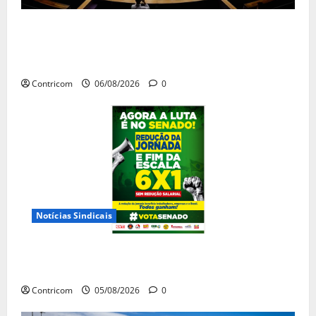
Congresso retorna com dúvidas sobre PEC
da jornada de trabalho e prioridade para
pautas do agro
Contricom
06/08/2026
0
Notícias Sindicais
Centrais Sindicais alinham panfletagem
para o Dia Nacional de Luta
Contricom
05/08/2026
0