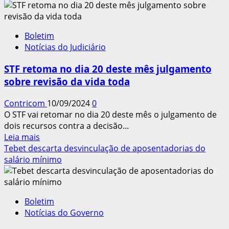
STF
rejeita
recursos
Boletim
para
Notícias do Judiciário
a
revisão
STF retoma no dia 20 deste mês julgamento
da
sobre revisão da vida toda
vida
toda
Contricom
10/09/2024
0
do
O STF vai retomar no dia 20 deste mês o julgamento de
INSS
dois recursos contra a decisão...
Leia
Leia mais
mais
Tebet descarta desvinculação de aposentadorias do
sobre
salário mínimo
STF
retoma
no
Boletim
dia
Notícias do Governo
20
deste