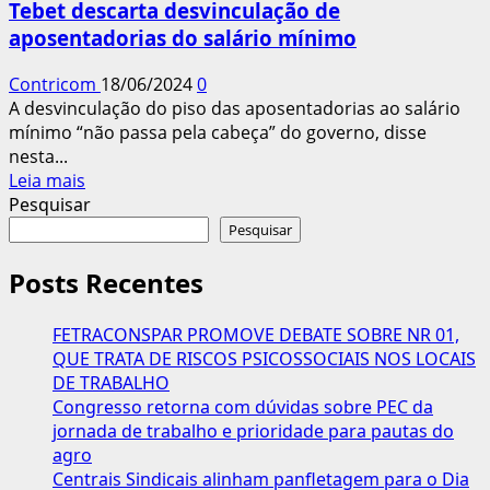
Tebet descarta desvinculação de
mês
aposentadorias do salário mínimo
julgamento
sobre
Contricom
18/06/2024
0
revisão
A desvinculação do piso das aposentadorias ao salário
da
mínimo “não passa pela cabeça” do governo, disse
vida
nesta...
toda
Leia
Leia mais
mais
Pesquisar
sobre
Pesquisar
Tebet
descarta
Posts Recentes
desvinculação
de
FETRACONSPAR PROMOVE DEBATE SOBRE NR 01,
aposentadorias
QUE TRATA DE RISCOS PSICOSSOCIAIS NOS LOCAIS
do
DE TRABALHO
salário
Congresso retorna com dúvidas sobre PEC da
mínimo
jornada de trabalho e prioridade para pautas do
agro
Centrais Sindicais alinham panfletagem para o Dia