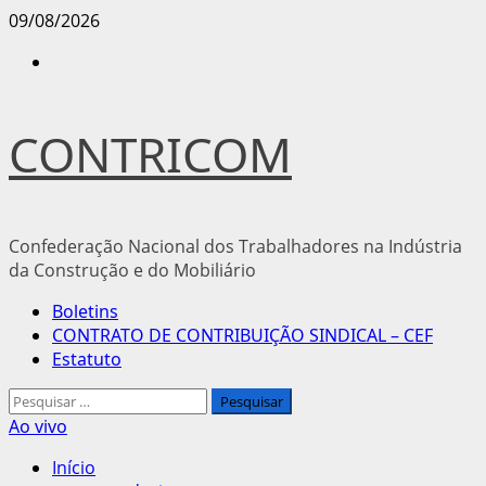
Avançar
09/08/2026
para
Instagram
o
conteúdo
CONTRICOM
Confederação Nacional dos Trabalhadores na Indústria
da Construção e do Mobiliário
Menu
Boletins
principal
CONTRATO DE CONTRIBUIÇÃO SINDICAL – CEF
Estatuto
Pesquisar
por:
Ao vivo
Início