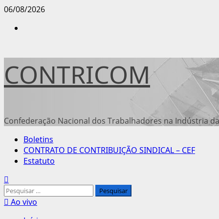
Avançar
06/08/2026
para
Instagram
o
conteúdo
CONTRICOM
Confederação Nacional dos Trabalhadores na Indústria da
Menu
Boletins
principal
CONTRATO DE CONTRIBUIÇÃO SINDICAL – CEF
Estatuto
Pesquisar
por:
Ao vivo