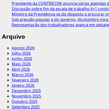
menores
Presidente da CONTRICOM anuncia várias agendas de
em
Discussão sobre fim da escala de trabalho 6×1 cont
80%
Ministro da Previdência se diz disposto a procurar m
Sob pressão popular e do governo, Alcolumbre mira 
Representação dos trabalhadores avança em debate
Arquivo
Agosto 2026
Julho 2026
Junho 2026
Maio 2026
Abril 2026
Março 2026
Fevereiro 2026
Janeiro 2026
Dezembro 2025
Novembro 2025
Outubro 2025
Setembro 2025