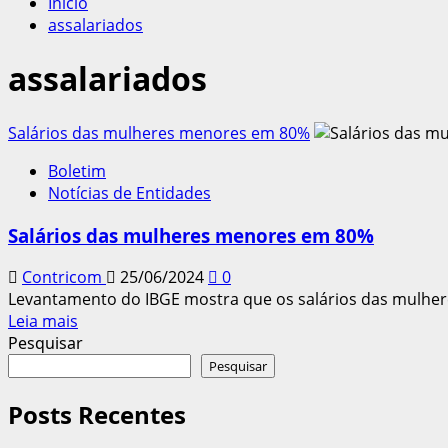
Início
assalariados
assalariados
Salários das mulheres menores em 80%
Boletim
Notícias de Entidades
Salários das mulheres menores em 80%
Contricom
25/06/2024
0
Levantamento do IBGE mostra que os salários das mulher
Leia
Leia mais
mais
Pesquisar
sobre
Pesquisar
Salários
das
Posts Recentes
mulheres